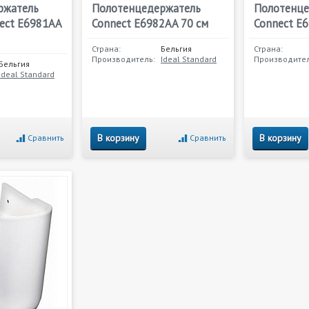
ржатель
Полотенцедержатель
Полотенце
ect E6981AA
Connect E6982AA 70 см
Connect E
Страна:
Бельгия
Страна:
Производитель:
Ideal Standard
Производител
Бельгия
Ideal Standard
В корзину
В корзину
Сравнить
Сравнить