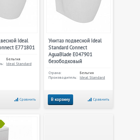
весной Ideal
Унитаз подвесной Ideal
onnect E771801
Standard Connect
AguaBlade E047901
Бельгия
безободковый
ь:
Ideal Standard
Страна:
Бельгия
Производитель:
Ideal Standard
В корзину
Сравнить
Сравнить