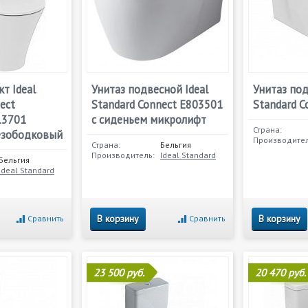
т Ideal
Унитаз подвесной Ideal
Унитаз под
ect
Standard Connect E803501
Standard C
13701
с сиденьем микролифт
Страна:
езободковый
Производител
Страна:
Бельгия
Производитель:
Ideal Standard
Бельгия
Ideal Standard
В корзину
В корзину
Сравнить
Сравнить
23 500 руб.
20 470 руб.