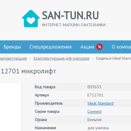
SAN-TUN.RU
ИНТЕРНЕТ-МАГАЗИН САНТЕХНИКИ
Бренды
Спецпредложения
Акции
О компа
омплектующие
Комплектующие для унитазов
Сиденье Ideal Sta
E712701 микролифт
Код товара
003633
Артикул
E712701
Производитель
Ideal Standard
Серия товара
Connect
Страна
Бельгия
Назначение
для унитаза