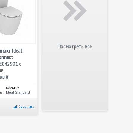
Посмотреть все
пакт Ideal
onnect
E042901 с
be
овый
Бельгия
ь:
Ideal Standard
Сравнить