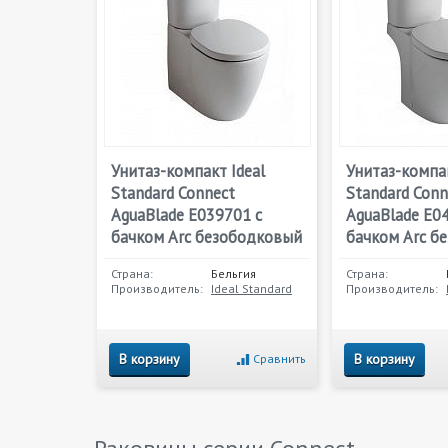
Унитаз-компакт Ideal
Унитаз-компак
Standard Connect
Standard Conn
AguaBlade E039701 с
AguaBlade E0
бачком Arc безободковый
бачком Arc б
Страна:
Бельгия
Страна:
Производитель:
Ideal Standard
Производитель:
В корзину
В корзину
Сравнить