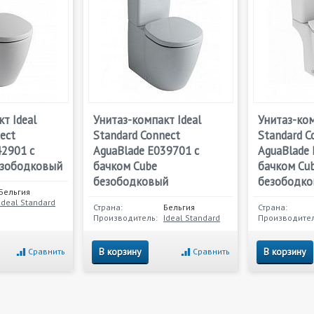
т Ideal
Унитаз-компакт Ideal
Унитаз-ком
ect
Standard Connect
Standard C
42901 с
AguaBlade E039701 с
AguaBlade 
езободковый
бачком Cube
бачком Cu
безободковый
безободк
Бельгия
Ideal Standard
Страна:
Бельгия
Страна:
Производитель:
Ideal Standard
Производител
В корзину
В корзину
Сравнить
Сравнить