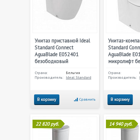
Унитаз приставной Ideal
Унитаз-компак
Standard Connect
Standard Conn
AguaBlade E052401
AguaBlade E0
безободковый
микролифт б
Страна:
Бельгия
Страна:
Производитель:
Ideal Standard
Производитель:
В корзину
В корзину
Сравнить
22 820 руб.
14 940 руб.