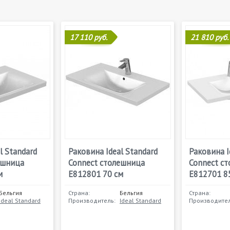
17 110 руб.
21 810 руб.
l Standard
Раковина Ideal Standard
Раковина I
ешница
Connect столешница
Connect с
м
E812801 70 см
E812701 8
Бельгия
Страна:
Бельгия
Страна:
Ideal Standard
Производитель:
Ideal Standard
Производител