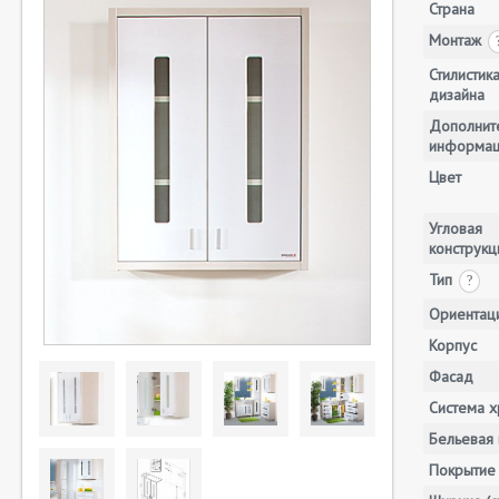
Страна
Монтаж
Стилистик
дизайна
Дополнит
информа
Цвет
Угловая
конструкц
Тип
?
Ориентац
Корпус
Фасад
Система х
Бельевая 
Покрытие