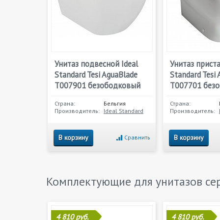
Унитаз подвесной Ideal
Унитаз приста
Standard Tesi AguaBlade
Standard Tesi
T007901 безободковый
T007701 без
Страна:
Бельгия
Страна:
Производитель:
Ideal Standard
Производитель:
В корзину
В корзину
Сравнить
Комплектующие для унитазов с
4 810 руб.
4 810 руб.