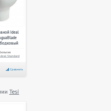
вной Ideal
 AguaBlade
ободковый
Бельгия
Ideal Standard
Сравнить
ерии
Tesi