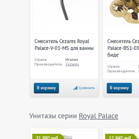
Смеситель Cezares Royal
Смеситель Cez
Palace-V-01-MS для ванны
Palace-BS1-0
биде
Страна:
Италия
Производитель:
Cezares
Страна:
Производитель:
В корзину
В корзину
Сравнить
Унитазы серии
Royal Palace
31 980 руб.
12 940 руб.