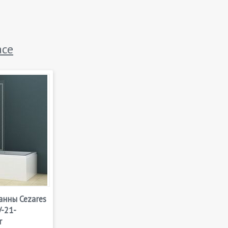
ace
анны Cezares
V-21-
r