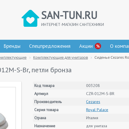
SAN-TUN.RU
ИНТЕРНЕТ-МАГАЗИН САНТЕХНИКИ
Бренды
Спецпредложения
Акции
О компа
омплектующие
Комплектующие для унитазов
Сиденье Cezares Ro
012M-S-Br, петли бронза
Код товара
003208
Артикул
CZR-012M-S-BR
Производитель
Cezares
Серия товара
Royal Palace
Страна
Италия
Назначение
для унитаза