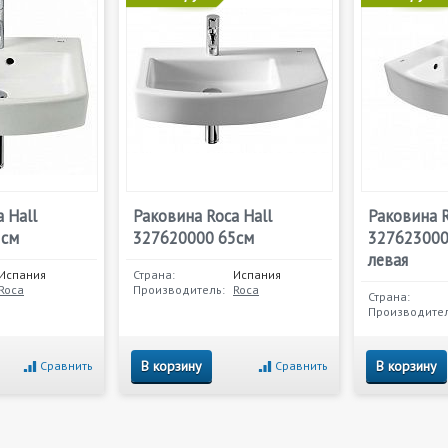
 Hall
Раковина Roca Hall
Раковина R
5см
327620000 65см
327623000
левая
Испания
Страна:
Испания
Roca
Производитель:
Roca
Страна:
Производител
В корзину
В корзину
Сравнить
Сравнить