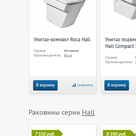
Унитаз-компакт Roca Hall
Унитаз подве
Hall Compact
Страна:
Испания
Производитель:
Roca
Страна:
Производитель:
В корзину
В корзину
Сравнить
Раковины серии
Hall
7 550 руб.
8 590 руб.