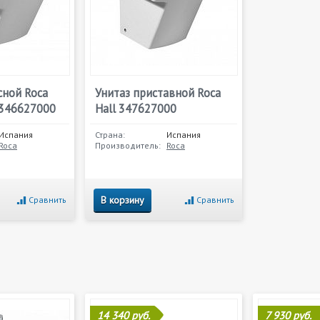
сной Roca
Унитаз приставной Roca
 346627000
Hall 347627000
Испания
Страна:
Испания
Roca
Производитель:
Roca
В корзину
Сравнить
Сравнить
14 340 руб.
7 930 руб.