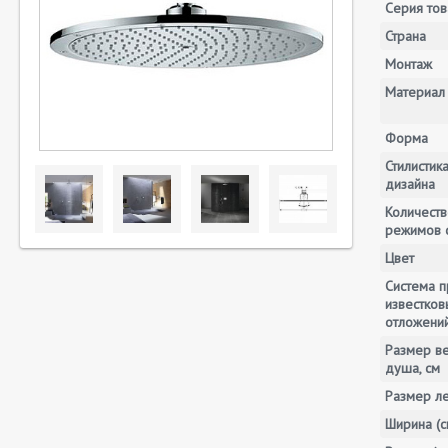
Серия тов
Страна
Монтаж
Материал
Форма
Стилистик
дизайна
Количеств
режимов 
Цвет
Система п
известков
отложени
Размер в
душа, см
Размер ле
Ширина (с