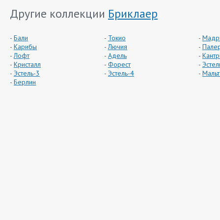
Другие коллекции
Бриклаер
Бали
Токио
Мадр
Карибы
Лючия
Пале
Лофт
Адель
Кантр
Кристалл
Форест
Эстел
Эстель-3
Эстель-4
Мальт
Берлин