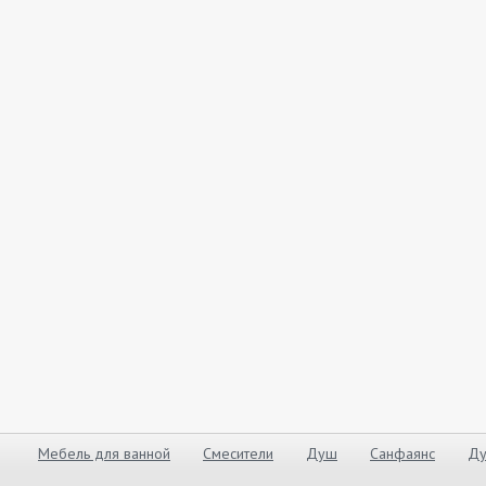
Мебель для ванной
Смесители
Душ
Санфаянс
Ду