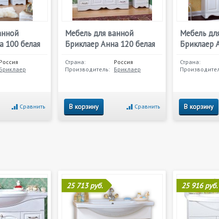
анной
Мебель для ванной
Мебель дл
а 100 белая
Бриклаер Анна 120 белая
Бриклаер А
Россия
Страна:
Россия
Страна:
Бриклаер
Производитель:
Бриклаер
Производител
В корзину
В корзину
Сравнить
Сравнить
25 713 руб.
25 916 руб.