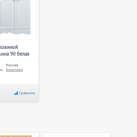
аковиной
нна 90 белая
Россия
ь:
Бриклаер
Сравнить