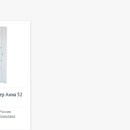
ер Анна 52
Россия
Бриклаер