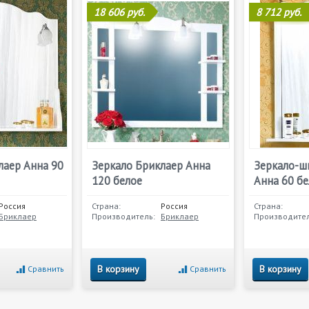
18 606 руб.
8 712 руб.
лаер Анна 90
Зеркало Бриклаер Анна
Зеркало-ш
120 белое
Анна 60 б
Россия
Страна:
Россия
Страна:
Бриклаер
Производитель:
Бриклаер
Производител
В корзину
В корзину
Сравнить
Сравнить