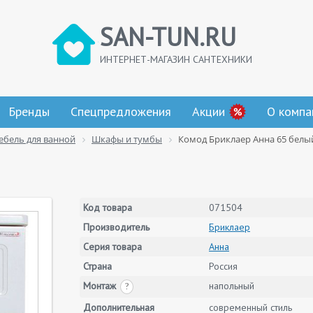
SAN-TUN.RU
ИНТЕРНЕТ-МАГАЗИН САНТЕХНИКИ
Бренды
Спецпредложения
Акции
О компа
ебель для ванной
Шкафы и тумбы
Комод Бриклаер Анна 65 белы
Код товара
071504
Производитель
Бриклаер
Серия товара
Анна
Страна
Россия
Монтаж
напольный
?
Дополнительная
современный стиль