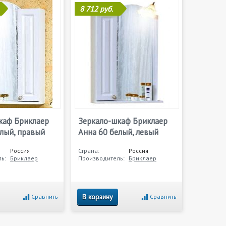
8 712 руб.
каф Бриклаер
Зеркало-шкаф Бриклаер
елый, правый
Анна 60 белый, левый
Россия
Страна:
Россия
ь:
Бриклаер
Производитель:
Бриклаер
В корзину
Сравнить
Сравнить