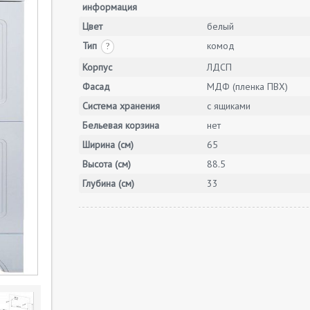
информация
Цвет
белый
Тип
комод
?
Корпус
ЛДСП
Фасад
МДФ (пленка ПВХ)
Система хранения
с ящиками
Бельевая корзина
нет
Ширина (см)
65
Высота (см)
88.5
Глубина (см)
33