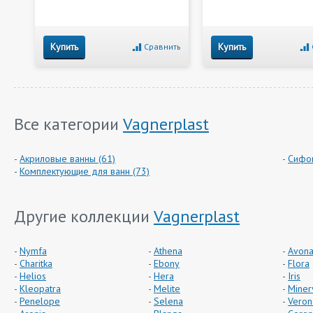
Купить
Купить
Сравнить
Все категории
Vagnerplast
Акриловые ванны (61)
Сифон
Комплектующие для ванн (73)
Другие коллекции
Vagnerplast
Nymfa
Athena
Avon
Charitka
Ebony
Flora
Helios
Hera
Iris
Kleopatra
Melite
Miner
Penelope
Selena
Veron