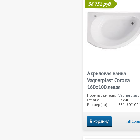
38 752 руб.
Акриловая ванна
Vagnerplast Corona
160x100 левая
Производитель:
Vagnerplast
Страна:
Чехия
Размер(см):
65*160*100
В корзину
Срав