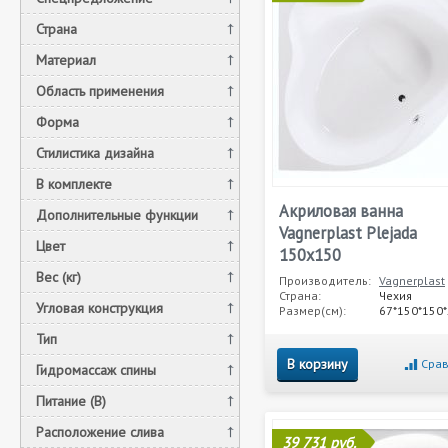
Страна
Материал
Область применения
Форма
Стилистика дизайна
В комплекте
Акриловая ванна
Дополнительные функции
Vagnerplast Plejada
Цвет
150x150
Вес (кг)
Производитель:
Vagnerplast
Страна:
Чехия
Угловая конструкция
Размер(см):
67*150*150
Тип
В корзину
Срав
Гидромассаж спины
Питание (В)
Расположение слива
39 731 руб.