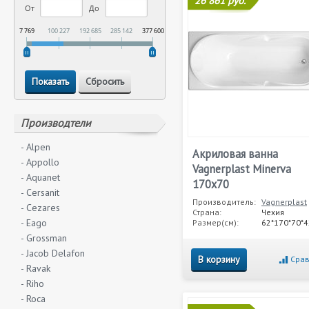
26 861 руб.
От
До
7 769
100 227
192 685
285 142
377 600
Производтели
- Alpen
Акриловая ванна
- Appollo
Vagnerplast Minerva
- Aquanet
170x70
- Cersanit
Производитель:
Vagnerplast
- Cezares
Страна:
Чехия
- Eago
Размер(см):
62*170*70*4
- Grossman
- Jacob Delafon
В корзину
Срав
- Ravak
- Riho
- Roca