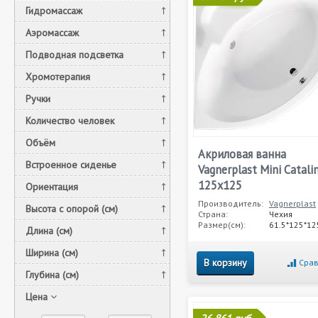
Гидромассаж
Аэромассаж
Подводная подсветка
Хромотерапия
Ручки
Количество человек
Объём
Акриловая ванна
Встроенное сиденье
Vagnerplast Mini Catali
125x125
Ориентация
Производитель:
Vagnerplast
Высота с опорой (см)
Страна:
Чехия
Размер(см):
61.5*125*12
Длина (см)
Ширина (см)
В корзину
Срав
Глубина (см)
Цена