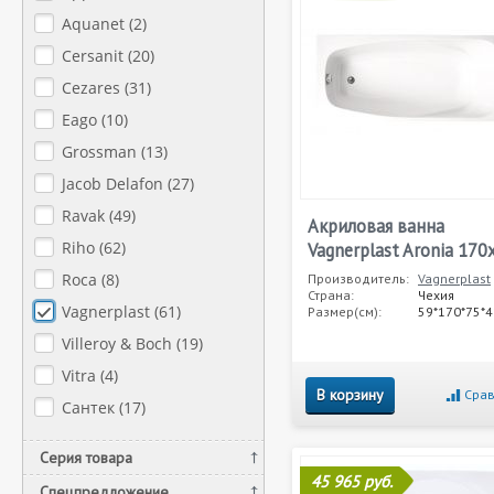
Aquanet (
2
)
Cersanit (
20
)
Cezares (
31
)
Eago (
10
)
Grossman (
13
)
Jacob Delafon (
27
)
Ravak (
49
)
Акриловая ванна
Riho (
62
)
Vagnerplast Aronia 170
Roca (
8
)
Производитель:
Vagnerplast
Страна:
Чехия
Vagnerplast (
61
)
Размер(см):
59*170*75*4
Villeroy & Boch (
19
)
Vitra (
4
)
В корзину
Срав
Сантек (
17
)
Серия товара
45 965 руб.
Спецпредложение