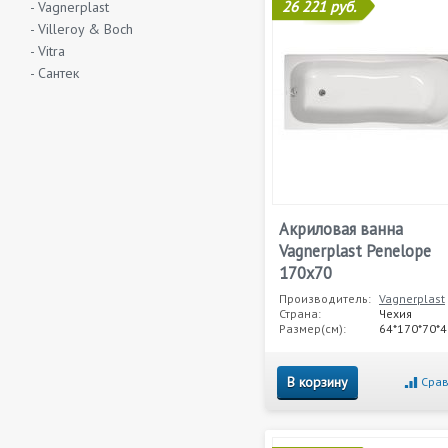
26 221 руб.
- Vagnerplast
- Villeroy & Boch
- Vitra
- Сантек
Акриловая ванна
Vagnerplast Penelope
170x70
Производитель:
Vagnerplast
Страна:
Чехия
Размер(см):
64*170*70*4
В корзину
Срав