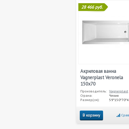
28 466 руб.
Акриловая ванна
Vagnerplast Veronela
150x70
Производитель:
Vagnerplast
Страна:
Чехия
Размер(см):
59*150*70*4
В корзину
Срав