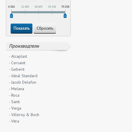
6 560
22 485
38 409
54 334
70 258
Производтели
- Alcaplast
- Cersanit
- Geberit
- Ideal Standard
- Jacob Delafon
- Melana
- Roca
- Sanit
- Viega
- Villeroy & Boch
- Vitra