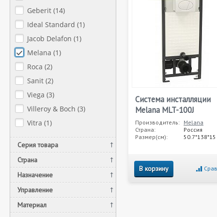
Geberit (
14
)
Ideal Standard (
1
)
Jacob Delafon (
1
)
Melana (
1
)
Roca (
2
)
Sanit (
2
)
Viega (
3
)
Система инсталляции
Villeroy & Boch (
3
)
Melana MLT-100J
Vitra (
1
)
Производитель:
Melana
Страна:
Россия
Размер(см):
50.7*138*15
Серия товара
Страна
В корзину
Срав
Назначение
Управление
Материал