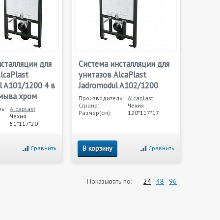
нсталляции для
Система инсталляции для
lcaPlast
унитазов AlcaPlast
 A101/1200 4 в
Jadromodul A102/1200
смыва хром
Производитель:
Alcaplast
Страна:
Чехия
ь:
Alcaplast
Размер(см):
120*117*17
Чехия
51*117*20
В корзину
Сравнить
Сравнить
Показывать по:
24
48
96