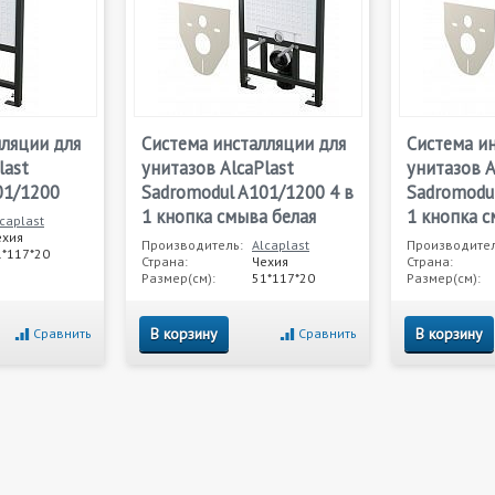
лляции для
Система инсталляции для
Система и
last
унитазов AlcaPlast
унитазов A
01/1200
Sadromodul A101/1200 4 в
Sadromodul
1 кнопка смыва белая
1 кнопка 
caplast
ехия
Производитель:
Alcaplast
Производител
1*117*20
Страна:
Чехия
Страна:
Размер(см):
51*117*20
Размер(см):
В корзину
В корзину
Сравнить
Сравнить