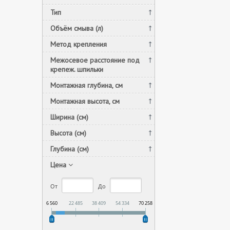
Тип
Объём смыва (л)
Метод крепления
Межосевое расстояние под
крепеж. шпильки
Монтажная глубина, см
Монтажная высота, см
Ширина (см)
Высота (см)
Глубина (см)
Цена
От
До
6 560
22 485
38 409
54 334
70 258