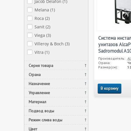
Jacob Delafon (
1
)
Melana (
1
)
Roca (
2
)
Sanit (
2
)
Viega (
3
)
Система инста
Villeroy & Boch (
3
)
унитазов AlcaP
Sadromodul A1
Vitra (
1
)
Производитель:
Al
Страна:
Ч
Серия товара
Размер(см):
5
Страна
Назначение
В корзину
Управление
Материал
Подвод воды
Режим слива воды
Цвет