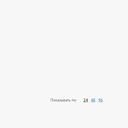
Показывать по:
24
48
96