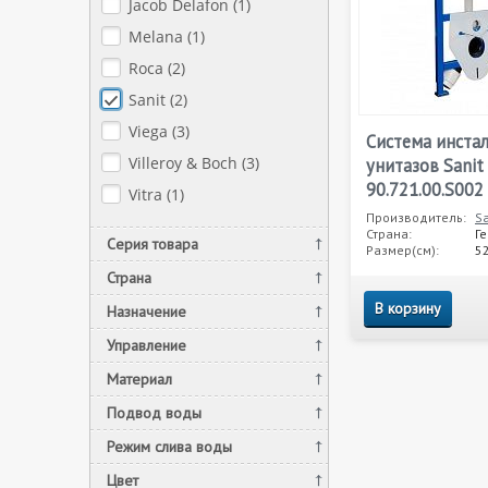
Jacob Delafon (
1
)
Melana (
1
)
Roca (
2
)
Sanit (
2
)
Viega (
3
)
Система инста
Villeroy & Boch (
3
)
унитазов Sanit
90.721.00.S002
Vitra (
1
)
Производитель:
Sa
Страна:
Г
Серия товара
Размер(см):
52
Страна
В корзину
Назначение
Управление
Материал
Подвод воды
Режим слива воды
Цвет