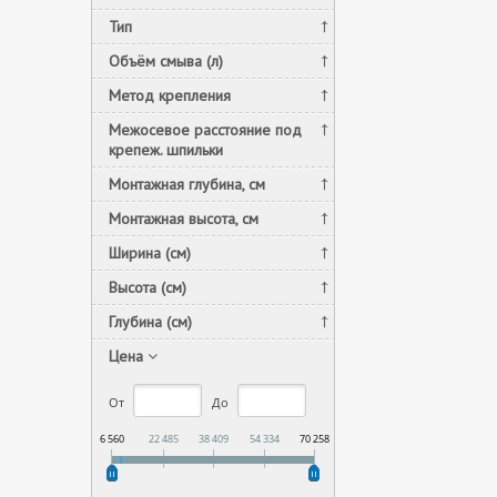
Тип
Объём смыва (л)
Метод крепления
Межосевое расстояние под
крепеж. шпильки
Монтажная глубина, см
Монтажная высота, см
Ширина (см)
Высота (см)
Глубина (см)
Цена
От
До
6 560
22 485
38 409
54 334
70 258