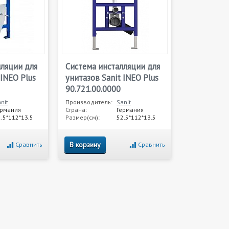
лляции для
Система инсталляции для
 INEO Plus
унитазов Sanit INEO Plus
90.721.00.0000
nit
Производитель:
Sanit
ермания
Страна:
Германия
.5*112*13.5
Размер(см):
52.5*112*13.5
В корзину
Сравнить
Сравнить