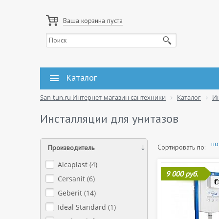
Ваша корзина пуста
Каталог
San-tun.ru Интернет-магазин сантехники
Каталог
И
Инсталляции для унитазов
по
Сортировать по:
Производитель
Alcaplast (
4
)
9 000 руб.
Cersanit (
6
)
Geberit (
14
)
Ideal Standard (
1
)