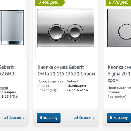
3 460 руб.
6 770 руб.
eberit
Кнопка смыва Geberit
Кнопка смы
92.GH.1
Delta 21 115.125.21.1 хром
Sigma 20 1
хром
Производитель:
Geberit
Страна:
Швейцария
berit
Производител
Размер(см):
24.6*16.4*2.6
вейцария
Страна:
.1*13.9*3.6
Размер(см):
В корзину
В корзину
Сравнить
Сравнить