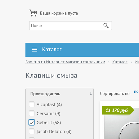
Ваша корзина пуста
Каталог
San-tun.ru Интернет-магазин сантехники
Каталог
И
Клавиши смыва
по
Сортировать по:
Производитель
Alcaplast (
4
)
11 370 руб.
Cersanit (
9
)
Geberit (
58
)
Jacob Delafon (
4
)