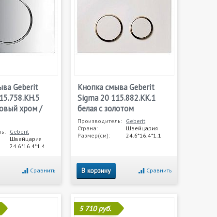
ва Geberit
Кнопка смыва Geberit
15.758.KH.5
Sigma 20 115.882.KK.1
овый хром /
белая с золотом
Производитель:
Geberit
Страна:
Швейцария
ь:
Geberit
Размер(см):
24.6*16.4*1.1
Швейцария
24.6*16.4*1.4
В корзину
Сравнить
Сравнить
5 710 руб.