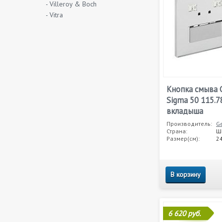
- Villeroy & Boch
- Vitra
Кнопка смыва G
Sigma 50 115.7
вкладыша
Производитель:
Ge
Страна:
Ш
Размер(см):
24
В корзину
6 620 руб.