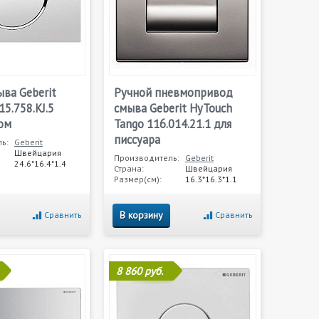
ва Geberit
Ручной пневмопривод
15.758.KJ.5
смыва Geberit HyTouch
ом
Tango 116.014.21.1 для
писсуара
ь:
Geberit
Швейцария
Производитель:
Geberit
24.6*16.4*1.4
Страна:
Швейцария
Размер(см):
16.3*16.3*1.1
В корзину
Сравнить
Сравнить
8 860 руб.