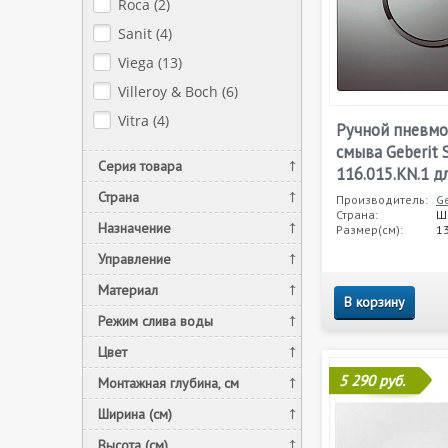
Roca (
2
)
Sanit (
4
)
Viega (
13
)
Villeroy & Boch (
6
)
Vitra (
4
)
Ручной пневм
смыва Geberit 
Серия товара
116.015.KN.1 д
Страна
Производитель:
Ge
Страна:
Ш
Назначение
Размер(см):
13
Управление
Материал
В корзину
Режим слива воды
Цвет
5 290 руб.
Монтажная глубина, см
Ширина (см)
Высота (см)