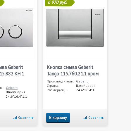
6 970 руб.
ва Geberit
Кнопка смыва Geberit
15.882.KH.1
Tango 115.760.21.1 хром
Производитель:
Geberit
Страна:
Швейцария
ь:
Geberit
Размер(см):
24.6*16.4*1
Швейцария
24.6*16.4*1.1
В корзину
Сравнить
Сравнить