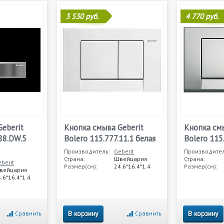
3 530 руб.
4 770 руб.
eberit
Кнопка смыва Geberit
Кнопка смы
88.DW.5
Bolero 115.777.11.1 белая
Bolero 115
Производитель:
Geberit
Производител
Страна:
Швейцария
Страна:
berit
Размер(см):
24.6*16.4*1.4
Размер(см):
вейцария
.6*16.4*1.4
В корзину
В корзину
Сравнить
Сравнить