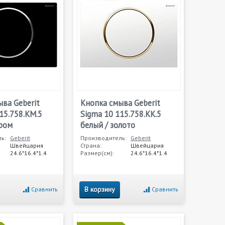
ва Geberit
Кнопка смыва Geberit
15.758.KM.5
Sigma 10 115.758.KK.5
хром
белый / золото
ь:
Geberit
Производитель:
Geberit
Швейцария
Страна:
Швейцария
24.6*16.4*1.4
Размер(см):
24.6*16.4*1.4
В корзину
Сравнить
Сравнить