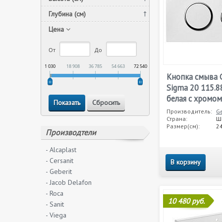
Глубина (см)
Цена
От
До
1 030
18 908
36 785
54 663
72 540
Кнопка смыва G
Sigma 20 115.88
белая с хромом
Производитель:
Ge
Страна:
Ш
Размер(см):
24
Производтели
- Alcaplast
- Cersanit
В корзину
- Geberit
- Jacob Delafon
- Roca
10 480 руб.
- Sanit
- Viega