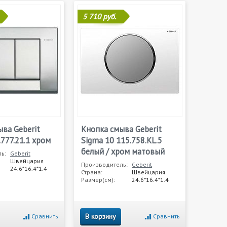
5 710 руб.
ва Geberit
Кнопка смыва Geberit
.777.21.1 хром
Sigma 10 115.758.KL.5
белый / хром матовый
ь:
Geberit
Швейцария
Производитель:
Geberit
24.6*16.4*1.4
Страна:
Швейцария
Размер(см):
24.6*16.4*1.4
В корзину
Сравнить
Сравнить