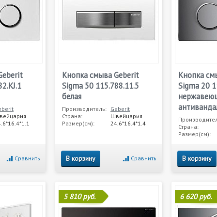
eberit
Кнопка смыва Geberit
Кнопка смы
2.KJ.1
Sigma 50 115.788.11.5
Sigma 20 1
белая
нержавеющ
антиванда
berit
Производитель:
Geberit
вейцария
Страна:
Швейцария
Производител
.6*16.4*1.1
Размер(см):
24.6*16.4*1.4
Страна:
Размер(см):
В корзину
В корзину
Сравнить
Сравнить
5 810 руб.
6 620 руб.