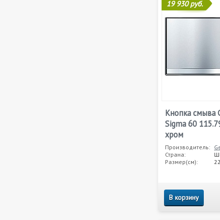
19 930 руб.
Кнопка смыва G
Sigma 60 115.7
хром
Производитель:
Ge
Страна:
Ш
Размер(см):
22
В корзину