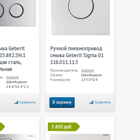
ва Geberit
Ручной пневмопривод
15.882.SN.1
смыва Geberit Sigma 01
ая сталь,
116.011.11.5
льная
Производитель:
Geberit
Страна:
Швейцария
ь:
Geberit
Размер(см):
13*13*0.9
Швейцария
24.6*16.4*1.1
В корзину
Сравнить
Сравнить
5 810 руб.