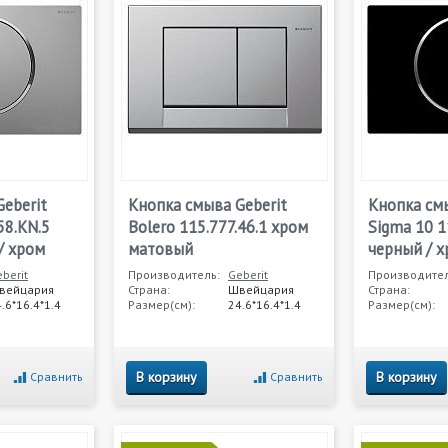
eberit
Кнопка смыва Geberit
Кнопка смы
58.KN.5
Bolero 115.777.46.1 хром
Sigma 10 1
/ хром
матовый
черный / 
berit
Производитель:
Geberit
Производител
вейцария
Страна:
Швейцария
Страна:
.6*16.4*1.4
Размер(см):
24.6*16.4*1.4
Размер(см):
В корзину
В корзину
Сравнить
Сравнить