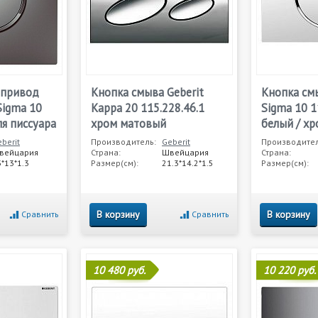
опривод
Кнопка смыва Geberit
Кнопка смы
Sigma 10
Kappa 20 115.228.46.1
Sigma 10 1
ля писсуара
хром матовый
белый / хр
berit
Производитель:
Geberit
Производител
вейцария
Страна:
Швейцария
Страна:
*13*1.3
Размер(см):
21.3*14.2*1.5
Размер(см):
В корзину
В корзину
Сравнить
Сравнить
10 480 руб.
10 220 руб.