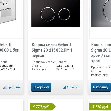
eberit
Кнопка смыва Geberit
Кнопка смы
88.00.1 без
Sigma 20 115.882.KM.1
Sigma 10 1
черная
хром / мат
хром
berit
Производитель:
Geberit
вейцария
Страна:
Швейцария
Производител
.6*16.4*1.4
Размер(см):
24.6*16.4*1.1
Страна:
Размер(см):
В корзину
В корзину
Сравнить
Сравнить
4 770 руб.
5 710 руб.