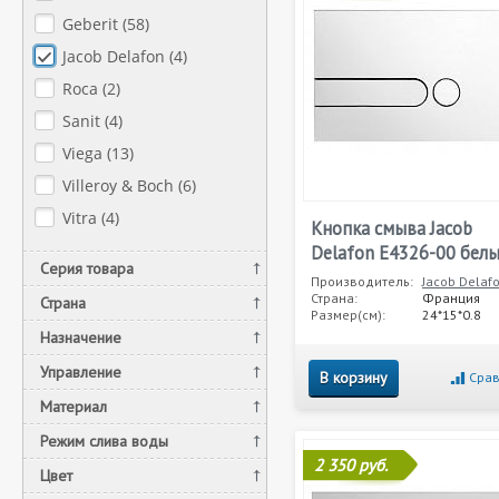
Geberit (
58
)
Jacob Delafon (
4
)
Roca (
2
)
Sanit (
4
)
Viega (
13
)
Villeroy & Boch (
6
)
Vitra (
4
)
Кнопка смыва Jacob
Delafon E4326-00 бел
Серия товара
Производитель:
Jacob Delaf
Страна:
Франция
Страна
Размер(см):
24*15*0.8
Назначение
Управление
В корзину
Срав
Материал
Режим слива воды
2 350 руб.
Цвет