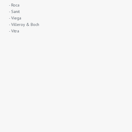
- Roca
- Sanit
- Viega
- Villeroy & Boch
- Vitra