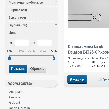
Монтажная глубина, см
Ширина (см)
Высота (см)
Глубина (см)
Цена
От
До
Кнопка смыва Jacob
1 030
18 908
36 785
54 663
72 540
Delafon E4326-CP хро
Производитель:
Jacob Delaf
Страна:
Франция
Размер(см):
24*15*0.8
В корзину
Срав
Производтели
- Alcaplast
- Cersanit
- Geberit
- Jacob Delafon