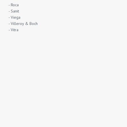
- Roca
- Sanit
- Viega
- Villeroy & Boch
- Vitra