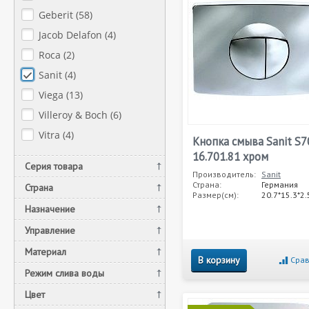
Geberit (
58
)
Jacob Delafon (
4
)
Roca (
2
)
Sanit (
4
)
Viega (
13
)
Villeroy & Boch (
6
)
Vitra (
4
)
Кнопка смыва Sanit S7
16.701.81 хром
Серия товара
Производитель:
Sanit
Страна:
Германия
Страна
Размер(см):
20.7*15.3*2.
Назначение
Управление
Материал
В корзину
Срав
Режим слива воды
Цвет