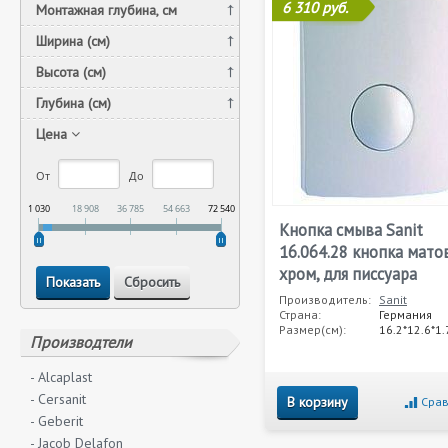
6 310 руб.
Монтажная глубина, см
Ширина (см)
Высота (см)
Глубина (см)
Цена
От
До
1 030
18 908
36 785
54 663
72 540
Кнопка смыва Sanit
16.064.28 кнопка мато
хром, для писсуара
Производитель:
Sanit
Страна:
Германия
Размер(см):
16.2*12.6*1.
Производтели
- Alcaplast
- Cersanit
В корзину
Срав
- Geberit
- Jacob Delafon