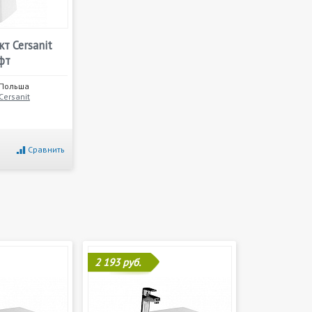
т Cersanit
фт
Польша
Cersanit
Сравнить
2 193 руб.