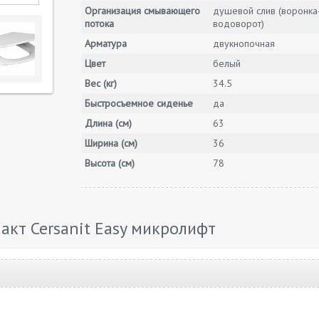
Организация смывающего
душевой слив (воронка
потока
водоворот)
Арматура
двукнопочная
Цвет
белый
Вес (кг)
34.5
Быстросъемное сиденье
да
Длина (см)
63
Ширина (см)
36
Высота (см)
78
кт Cersanit Easy микролифт