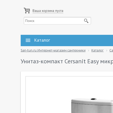
Ваша корзина пуста
Каталог
San-tun.ru Интернет-магазин сантехники
Каталог
С
Унитаз-компакт Cersanit Easy мик