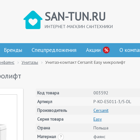
SAN-TUN.RU
ИНТЕРНЕТ-МАГАЗИН САНТЕХНИКИ
Бренды
Спецпредложения
Акции
О компа
анфаянс
Унитазы
Унитаз-компакт Cersanit Easy микролифт
ролифт
Код товара
003592
Артикул
P-KO-ES011-3/5-DL
Производитель
Cersanit
Серия товара
Easy
Страна
Польша
Материал
фаянс
?