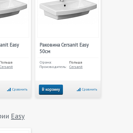
anit Easy
Раковина Cersanit Easy
50см
Польша
Страна:
Польша
Cersanit
Производитель:
Cersanit
В корзину
Сравнить
Сравнить
ерии
Easy