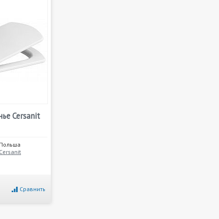
ье Cersanit
Польша
Cersanit
Сравнить