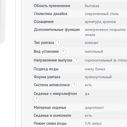
Область применения
бытовая
Стилистика дизайна
современный стиль
Оснащение
арматура, крепеж
Дополнительные функции
антигрязевое покрытие
эмали
Тип унитаза
компакт
?
Вид установки
напольный
?
Направление выпуска
горизонтальный (в стену
?
Подвод воды
снизу бачка
Форма унитаза
прямоугольный
Система антивсплеск
есть
?
Сиденье с микролифтом
да
?
Материал сиденья
дюропласт
Сиденье в комплекте
есть
Режим слива воды
3/6 литра