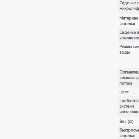
Сиденье с
микролиф
Материал
сиденья
Сиденье 
комплект
Режим сл
воды
Организа
смывающ
потока
Цвет
Требуетс
система
инсталляц
Вес (кг)
Быстросъ
сиденье