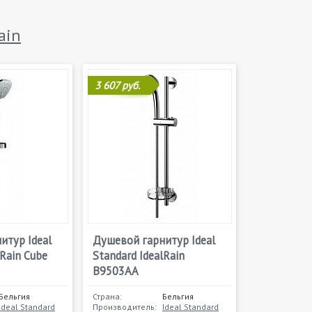
ain
3 607 руб.
итур Ideal
Душевой гарнитур Ideal
lRain Cube
Standard IdealRain
B9503AA
Бельгия
Страна:
Бельгия
Ideal Standard
Производитель:
Ideal Standard