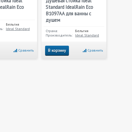
ойка Ideal
Душевая стойка Ideal
dealRain Eco
Standard IdealRain Eco
B1097AA для ванны с
душем
Бельгия
ь:
Ideal Standard
Страна:
Бельгия
Производитель:
Ideal Standard
В корзину
Сравнить
Сравнить