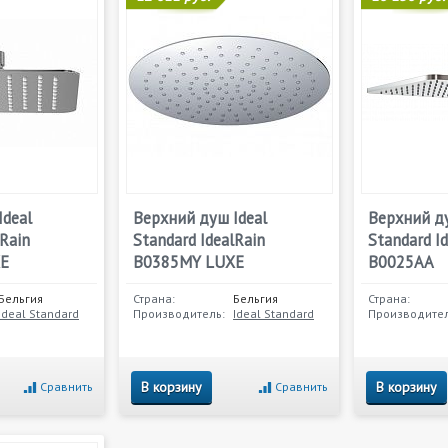
Ideal
Верхний душ Ideal
Верхний ду
lRain
Standard IdealRain
Standard I
E
B0385MY LUXE
B0025AA
Бельгия
Страна:
Бельгия
Страна:
Ideal Standard
Производитель:
Ideal Standard
Производител
В корзину
В корзину
Сравнить
Сравнить