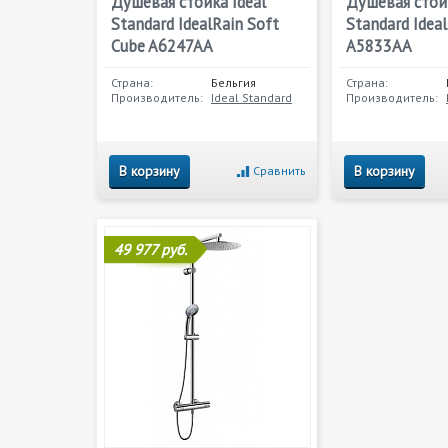
Душевая стойка Ideal
Душевая стойк
Standard IdealRain Soft
Standard Idea
Cube A6247AA
A5833AA
Страна:
Бельгия
Страна:
Производитель:
Ideal Standard
Производитель:
В корзину
В корзину
Сравнить
49 977 руб.