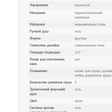
Управление
термостат
?
Механизм
термостатический
картридж
Материал
нержавеющая сталь
Ручной душ
есть
Форма
круглая
Стилистика дизайна
современный стиль
Стандарт подводки
1/2"
Излив для наполнения
нет
ванн
Оснащение
шланг для душа, душе
лейка, держатель душа
Количество режимов струи
3
Тропический (верхний)
есть
душ
Цвет
хром
Система против
есть