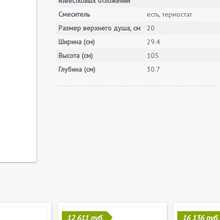
известковых отложений
Смеситель
есть, термостат
Размер верхнего душа, см
20
Ширина (см)
29.4
Высота (см)
105
Глубина (см)
30.7
12 611 руб.
16 136 руб.