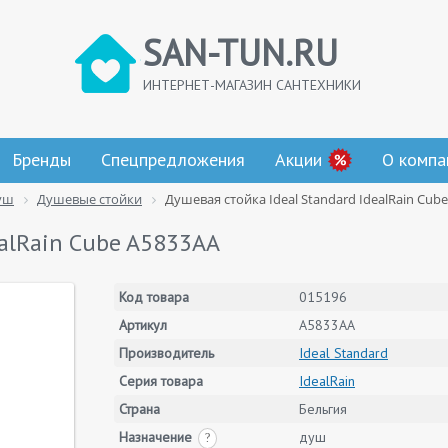
SAN-TUN.RU
ИНТЕРНЕТ-МАГАЗИН САНТЕХНИКИ
Бренды
Спецпредложения
Акции
О компа
уш
Душевые стойки
Душевая стойка Ideal Standard IdealRain Cub
ealRain Cube A5833AA
Код товара
015196
Артикул
A5833AA
Производитель
Ideal Standard
Серия товара
IdealRain
Страна
Бельгия
Назначение
душ
?