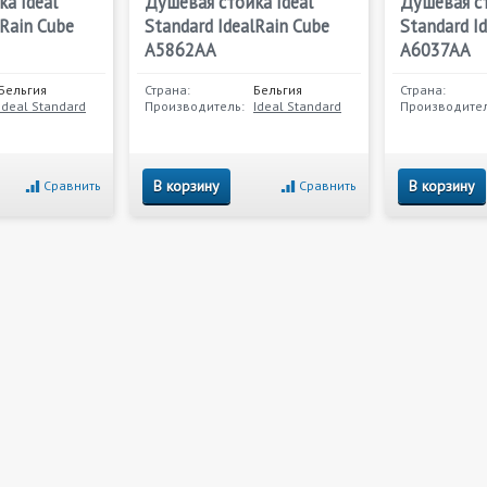
а Ideal
Душевая стойка Ideal
Душевая ст
lRain Cube
Standard IdealRain Cube
Standard I
A5862AA
A6037AA
Бельгия
Страна:
Бельгия
Страна:
Ideal Standard
Производитель:
Ideal Standard
Производител
В корзину
В корзину
Сравнить
Сравнить