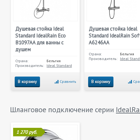
Душевая стойка Ideal
Душевая стойка Ideal
Standard IdealRain Eco
Standard IdealRain Sof
B1097AA для ванны с
A6246AA
душем
Страна:
Бельгия
Производитель:
Ideal Stand
Страна:
Бельгия
Производитель:
Ideal Standard
В корзину
В корзину
Сравнить
Сра
Шланговое подключение серии
IdealRa
1 270 руб.