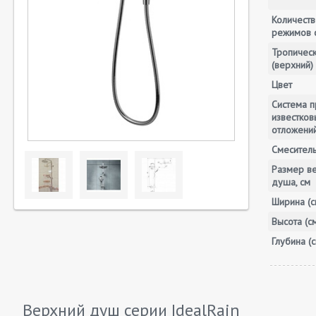
Количеств
режимов 
Тропичес
(верхний)
Цвет
Система п
известков
отложени
Смесител
Размер в
душа, см
Ширина (с
Высота (с
Глубина (с
Верхний душ серии
IdealRain