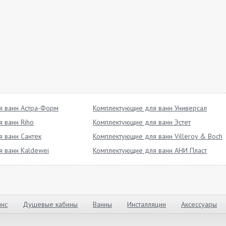
я ванн Астра-Форм
Комплектующие для ванн Универсал
 ванн Riho
Комплектующие для ванн Эстет
 ванн Сантек
Комплектующие для ванн Villeroy & Boch
 ванн Kaldewei
Комплектующие для ванн АНИ Пласт
нс
Душевые кабины
Ванны
Инсталляции
Аксессуары