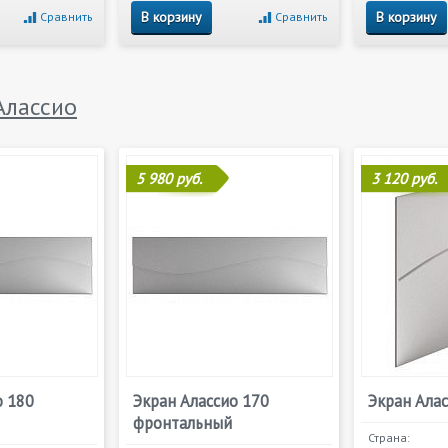
В корзину
В корзину
Сравнить
Сравнить
Алассио
5 980 руб.
3 120 руб.
о 180
Экран Алассио 170
Экран Ала
фронтальный
Страна: