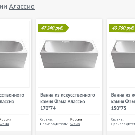
рии
Алассио
47 240 руб.
40 760 руб.
усственного
Ванна из искусственного
Ванна из и
лассио
камня Фэма Алассио
камня Фэм
170*74
150*75
Россия
Страна:
Россия
Страна:
Фэма
Производитель:
Фэма
Производител