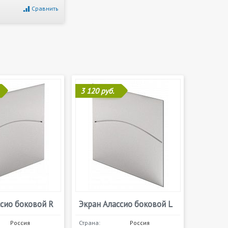
Сравнить
3 120 руб.
ссио боковой R
Экран Алассио боковой L
Россия
Страна:
Россия