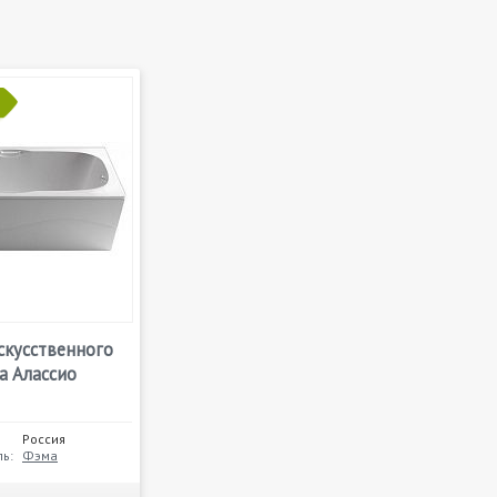
скусственного
а Алассио
Россия
ь:
Фэма