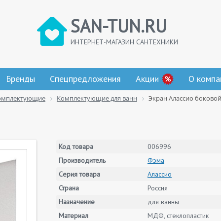
SAN-TUN.RU
ИНТЕРНЕТ-МАГАЗИН САНТЕХНИКИ
Бренды
Спецпредложения
Акции
О компа
омплектующие
Комплектующие для ванн
Экран Алассио боковой
Код товара
006996
Производитель
Фэма
Серия товара
Алассио
Страна
Россия
Назначение
для ванны
Материал
МДФ, стеклопластик