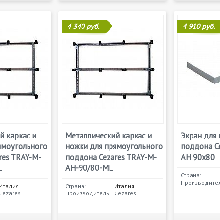
4 340 руб.
4 910 руб.
й каркас и
Металлический каркас и
Экран для
ямоугольного
ножки для прямоугольного
поддона C
res TRAY-M-
поддона Cezares TRAY-M-
AH 90х80
L
AH-90/80-ML
Страна:
Производител
Италия
Страна:
Италия
Cezares
Производитель:
Cezares