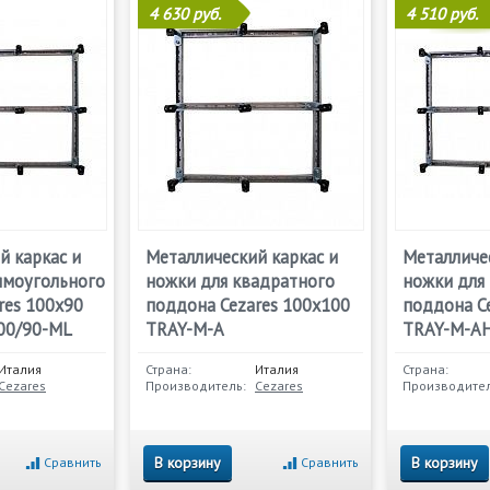
4 630 руб.
4 510 руб.
й каркас и
Металлический каркас и
Металличес
ямоугольного
ножки для квадратного
ножки для
res 100х90
поддона Cezares 100х100
поддона C
00/90-ML
TRAY-M-A
TRAY-M-AH
Италия
Страна:
Италия
Страна:
Cezares
Производитель:
Cezares
Производител
В корзину
В корзину
Сравнить
Сравнить