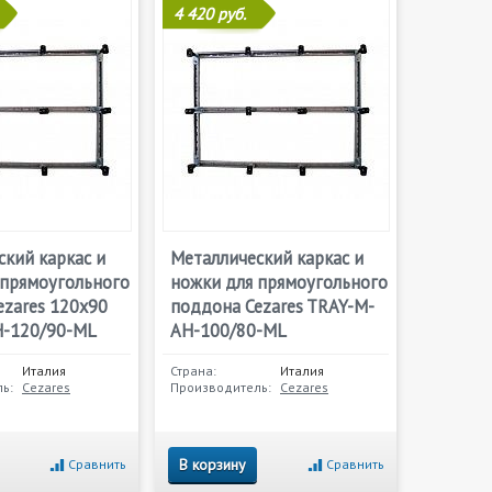
4 420 руб.
кий каркас и
Металлический каркас и
 прямоугольного
ножки для прямоугольного
ezares 120х90
поддона Cezares TRAY-M-
-120/90-ML
AH-100/80-ML
Италия
Страна:
Италия
ь:
Cezares
Производитель:
Cezares
В корзину
Сравнить
Сравнить