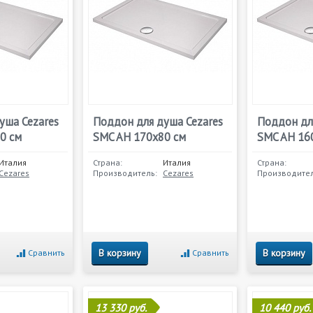
уша Cezares
Поддон для душа Cezares
Поддон дл
0 см
SMC AH 170x80 см
SMC AH 16
Италия
Страна:
Италия
Страна:
Cezares
Производитель:
Cezares
Производител
В корзину
В корзину
Сравнить
Сравнить
13 330 руб.
10 440 руб.