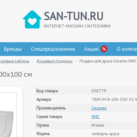
SAN-TUN.RU
ИНТЕРНЕТ-МАГАЗИН САНТЕХНИКИ
Бренды
Спецпредложения
Акции
О компа
ушевые кабины
Душевые поддоны
Поддон для душа Cezares SMC 
00x100 см
Код товара
058779
Артикул
TRAY-M-R-100-550-35-
Производитель
Cezares
Серия товара
SMC
Страна
Италия
Форма
четверть круга