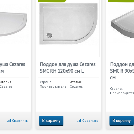
уша Cezares
Поддон для душа Cezares
Поддон дл
см
SMC RH 120x90 см L
SMC R 90x9
см
Италия
Страна:
Италия
Cezares
Производитель:
Cezares
Страна:
Производител
В корзину
В корзину
Сравнить
Сравнить