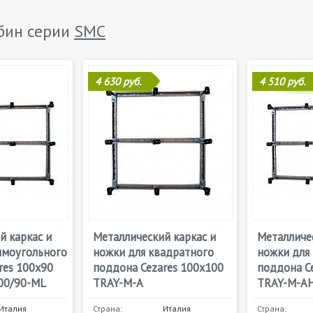
бин серии
SMC
4 630 руб.
4 510 руб.
й каркас и
Металлический каркас и
Металличес
ямоугольного
ножки для квадратного
ножки для
res 100х90
поддона Cezares 100х100
поддона C
00/90-ML
TRAY-M-A
TRAY-M-AH
Италия
Страна:
Италия
Страна: