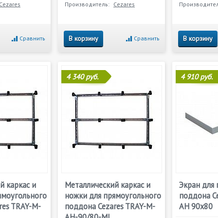
Cezares
Производитель:
Cezares
Производител
В корзину
В корзину
Сравнить
Сравнить
4 340 руб.
4 910 руб.
й каркас и
Металлический каркас и
Экран для
ямоугольного
ножки для прямоугольного
поддона C
res TRAY-M-
поддона Cezares TRAY-M-
AH 90х80
L
AH-90/80-ML