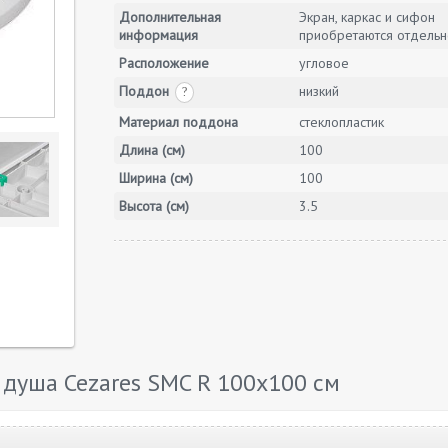
Дополнительная
Экран, каркас и сифон
информация
приобретаются отдельн
Расположение
угловое
Поддон
низкий
?
Материал поддона
стеклопластик
Длина (см)
100
Ширина (см)
100
Высота (см)
3.5
душа Cezares SMC R 100x100 см