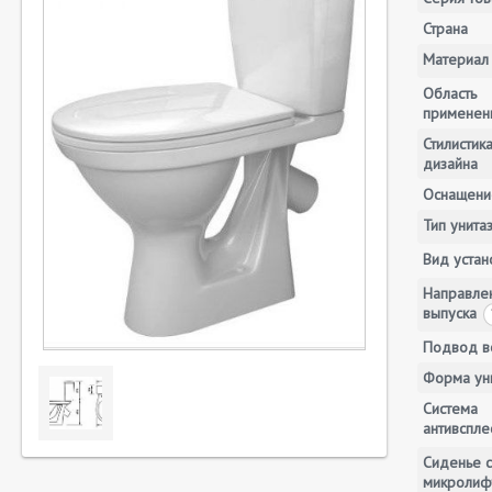
Страна
Материал
Область
применен
Стилистик
дизайна
Оснащени
Тип унита
Вид устан
Направле
выпуска
Подвод 
Форма ун
Система
антивспле
Сиденье с
микролиф