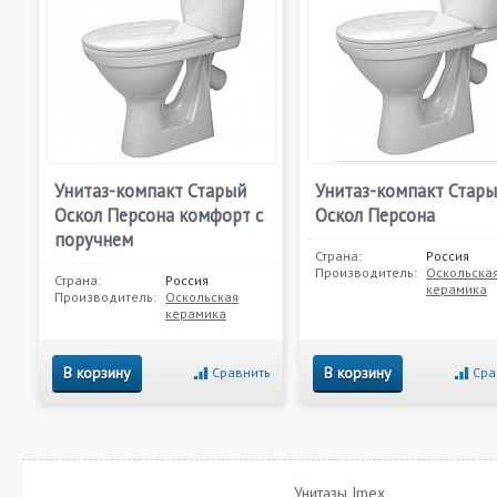
Унитаз-компакт Старый
Унитаз-компакт Стар
Оскол Персона комфорт с
Оскол Персона
поручнем
Страна:
Россия
Производитель:
Оскольска
Страна:
Россия
керамика
Производитель:
Оскольская
керамика
В корзину
В корзину
Сравнить
Сра
Унитазы Imex