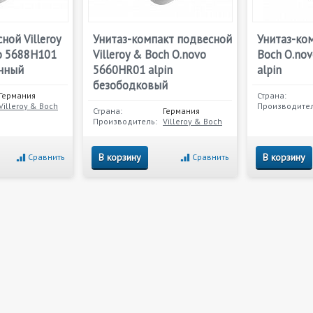
ной Villeroy
Унитаз-компакт подвесной
Унитаз-ком
o 5688H101
Villeroy & Boch O.novo
Boch O.no
енный
5660HR01 alpin
alpin
безободковый
Германия
Страна:
Villeroy & Boch
Производител
Страна:
Германия
Производитель:
Villeroy & Boch
В корзину
В корзину
Сравнить
Сравнить