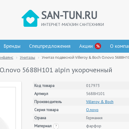
SAN-TUN.RU
ИНТЕРНЕТ-МАГАЗИН САНТЕХНИКИ
Бренды
Спецпредложения
Акции
О компа
анфаянс
Унитазы
Унитаз подвесной Villeroy & Boch O.novo 5688H
h O.novo 5688H101 alpin укороченный
Код товара
017973
Артикул
5688H101
Производитель
Villeroy & Boch
Серия товара
O.novo
Страна
Германия
Материал
фарфор
?