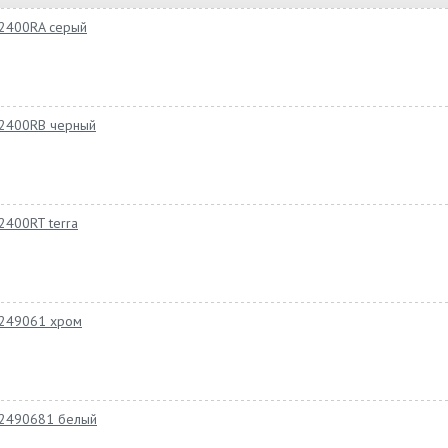
22400RA серый
22400RB черный
2400RT terra
2249061 хром
922490681 белый