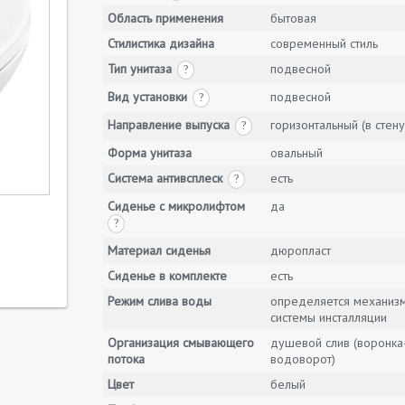
Область применения
бытовая
Стилистика дизайна
современный стиль
Тип унитаза
подвесной
?
Вид установки
подвесной
?
Направление выпуска
горизонтальный (в стену
?
Форма унитаза
овальный
Система антивсплеск
есть
?
Сиденье с микролифтом
да
?
Материал сиденья
дюропласт
Сиденье в комплекте
есть
Режим слива воды
определяется механиз
системы инсталляции
Организация смывающего
душевой слив (воронка
потока
водоворот)
Цвет
белый