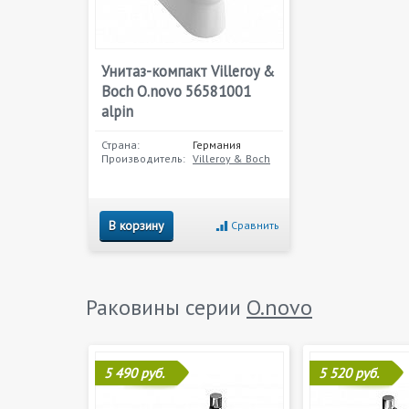
Унитаз-компакт Villeroy &
Boch O.novo 56581001
alpin
Страна:
Германия
Производитель:
Villeroy & Boch
В корзину
Сравнить
Раковины серии
O.novo
5 490 руб.
5 520 руб.