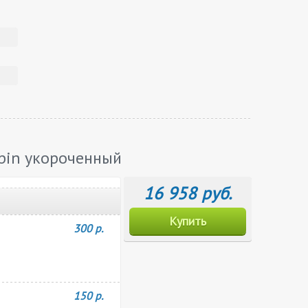
lpin укороченный
16 958 руб.
Купить
300 р.
150 р.