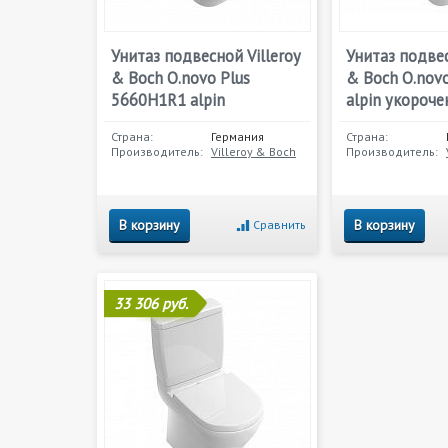
Унитаз подвесной Villeroy
Унитаз подвес
& Boch O.novo Plus
& Boch O.nov
5660H1R1 alpin
alpin укороч
Страна:
Германия
Страна:
Производитель:
Villeroy & Boch
Производитель:
В корзину
В корзину
Сравнить
33 306 руб.