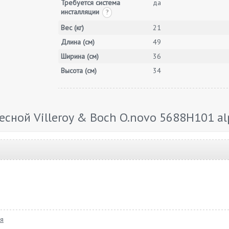
Требуется система
да
инсталляции
?
Вес (кг)
21
Длина (см)
49
Ширина (см)
36
Высота (см)
34
сной Villeroy & Boch O.novo 5688H101 a
ая