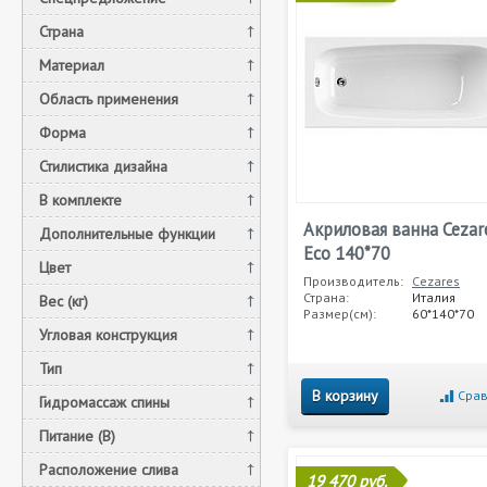
Страна
Материал
Область применения
Форма
Стилистика дизайна
В комплекте
Акриловая ванна Cezar
Дополнительные функции
Eco 140*70
Цвет
Производитель:
Cezares
Страна:
Италия
Вес (кг)
Размер(см):
60*140*70
Угловая конструкция
Тип
В корзину
Срав
Гидромассаж спины
Питание (В)
Расположение слива
19 470 руб.