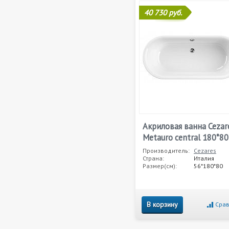
40 730 руб.
Акриловая ванна Cezar
Metauro central 180*80
Производитель:
Cezares
Страна:
Италия
Размер(см):
56*180*80
В корзину
Срав