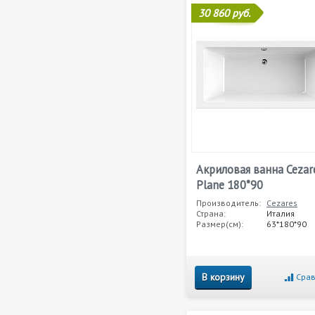
30 860 руб.
Акриловая ванна Cezar
Plane 180*90
Производитель:
Cezares
Страна:
Италия
Размер(см):
63*180*90
В корзину
Срав