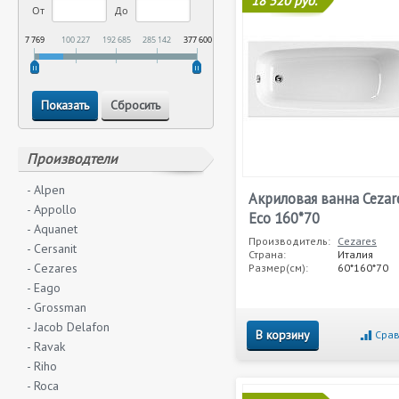
18 520 руб.
От
До
7 769
100 227
192 685
285 142
377 600
Производтели
- Alpen
Акриловая ванна Cezar
- Appollo
Eco 160*70
- Aquanet
Производитель:
Cezares
- Cersanit
Страна:
Италия
- Cezares
Размер(см):
60*160*70
- Eago
- Grossman
- Jacob Delafon
В корзину
Срав
- Ravak
- Riho
- Roca