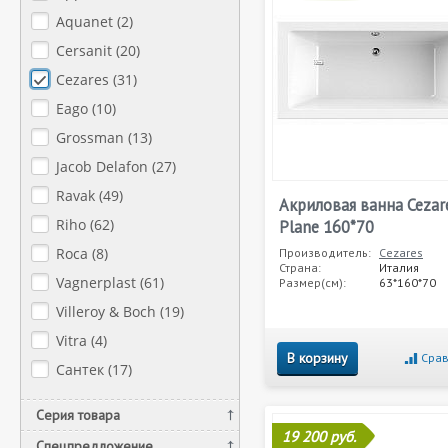
Aquanet (
2
)
Cersanit (
20
)
Cezares (
31
)
Eago (
10
)
Grossman (
13
)
Jacob Delafon (
27
)
Ravak (
49
)
Акриловая ванна Cezar
Riho (
62
)
Plane 160*70
Roca (
8
)
Производитель:
Cezares
Страна:
Италия
Vagnerplast (
61
)
Размер(см):
63*160*70
Villeroy & Boch (
19
)
Vitra (
4
)
В корзину
Срав
Сантек (
17
)
Серия товара
19 200 руб.
Спецпредложение