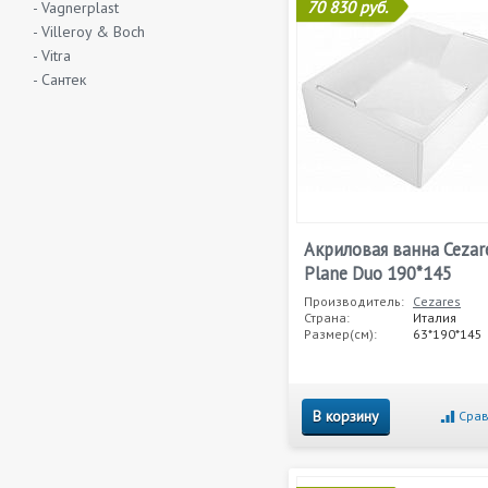
70 830 руб.
- Vagnerplast
- Villeroy & Boch
- Vitra
- Сантек
Акриловая ванна Cezar
Plane Duo 190*145
Производитель:
Cezares
Страна:
Италия
Размер(см):
63*190*145
В корзину
Срав