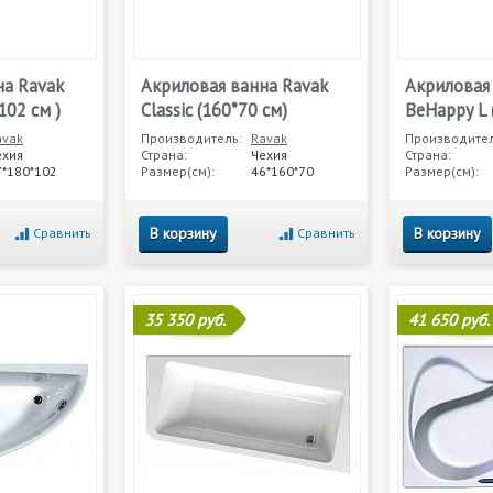
на Ravak
Акриловая ванна Ravak
Акриловая
102 см )
Classic (160*70 см)
BeHappy L 
avak
Производитель:
Ravak
Производител
ехия
Страна:
Чехия
Страна:
7*180*102
Размер(см):
46*160*70
Размер(см):
В корзину
В корзину
Сравнить
Сравнить
35 350 руб.
41 650 руб.