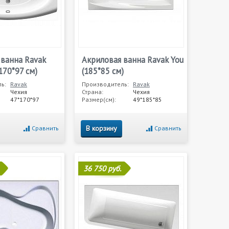
 ванна Ravak
Акриловая ванна Ravak You
(170*97 см)
(185*85 см)
ь:
Ravak
Производитель:
Ravak
Чехия
Страна:
Чехия
47*170*97
Размер(см):
49*185*85
В корзину
Сравнить
Сравнить
36 750 руб.