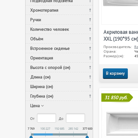
Подводная подсветка
Хромотерапия
Ручки
Количество человек
Акриловая ван
XXL (190*95 см
Объём
Производитель:
R
Встроенное сиденье
Страна:
Ч
Размер(см):
4
Ориентация
Высота с опорой (см)
В корзину
Длина (см)
Ширина (см)
Глубина (см)
31 850 руб.
Цена
От
До
7 769
100 227
192 685
285 142
377 600