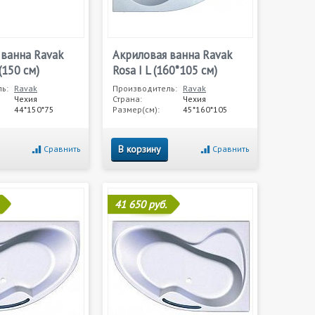
 ванна Ravak
Акриловая ванна Ravak
(150 см)
Rosa I L (160*105 см)
ь:
Ravak
Производитель:
Ravak
Чехия
Страна:
Чехия
44*150*75
Размер(см):
45*160*105
В корзину
Сравнить
Сравнить
41 650 руб.