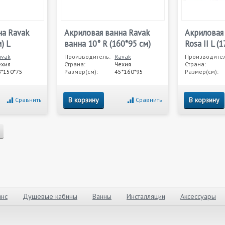
на Ravak
Акриловая ванна Ravak
Акриловая
) L
ванна 10° R (160*95 см)
Rosa II L (
avak
Производитель:
Ravak
Производител
ехия
Страна:
Чехия
Страна:
8*150*75
Размер(см):
45*160*95
Размер(см):
В корзину
В корзину
Сравнить
Сравнить
нс
Душевые кабины
Ванны
Инсталляции
Аксессуары