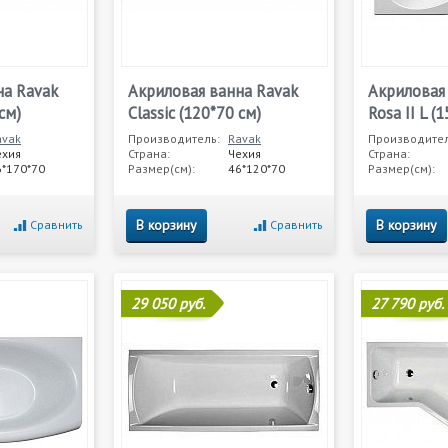
на Ravak
Акриловая ванна Ravak
Акриловая
см)
Classic (120*70 см)
Rosa II L (
avak
Производитель:
Ravak
Производител
ехия
Страна:
Чехия
Страна:
6*170*70
Размер(см):
46*120*70
Размер(см):
В корзину
В корзину
Сравнить
Сравнить
29 050 руб.
27 790 руб.