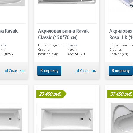
на Ravak
Акриловая ванна Ravak
Акриловая
)
Classic (150*70 см)
Rosa II R (
avak
Производитель:
Ravak
Производител
ехия
Страна:
Чехия
Страна:
5*190*95
Размер(см):
46*150*70
Размер(см):
В корзину
В корзину
Сравнить
Сравнить
23 450 руб.
37 450 руб.