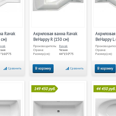
на Ravak
Акриловая ванна Ravak
Акриловая
 см)
BeHappy R (150 см)
BeHappy L 
avak
Производитель:
Ravak
Производител
ехия
Страна:
Чехия
Страна:
4*160*75
Размер(см):
44*150*75
Размер(см):
В корзину
В корзину
Сравнить
Сравнить
149 450 руб.
44 450 руб.