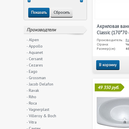
Акриловая ван
Производтели
Classic (170*70 
- Alpen
Производитель:
R
Страна:
Ч
- Appollo
Размер(см):
4
- Aquanet
- Cersanit
В корзину
- Cezares
- Eago
- Grossman
- Jacob Delafon
49 350 руб.
- Ravak
- Riho
- Roca
- Vagnerplast
- Villeroy & Boch
- Vitra
- Сантек