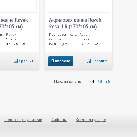
 ванна Ravak
Акриловая ванна Ravak
170*105 см)
Rosa II R (170*105 см)
ь:
Ravak
Производитель:
Ravak
Чехия
Страна:
Чехия
47*170*105
Размер(см):
47*170*105
В корзину
Сравнить
Сравнить
Показывать по:
24
48
96
Полотенцесушители
Сифоны
Комплектующие