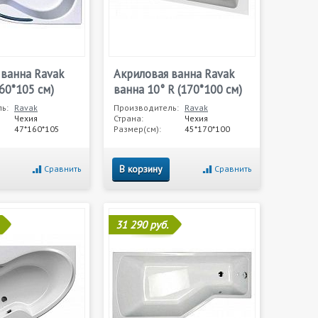
 ванна Ravak
Акриловая ванна Ravak
160*105 см)
ванна 10° R (170*100 см)
ь:
Ravak
Производитель:
Ravak
Чехия
Страна:
Чехия
47*160*105
Размер(см):
45*170*100
В корзину
Сравнить
Сравнить
31 290 руб.