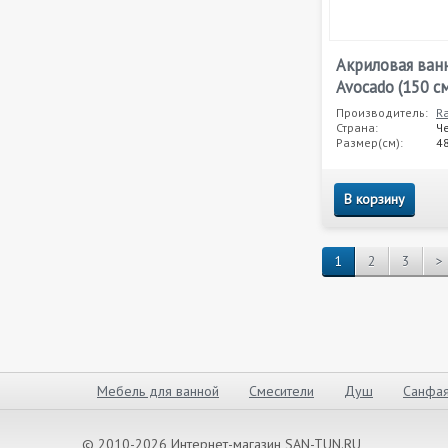
Акриловая ван
Avocado (150 см
Производитель:
R
Страна:
Ч
Размер(см):
4
В корзину
1
2
3
>
Мебель для ванной
Смесители
Душ
Санфая
© 2010-2026 Интернет-магазин SAN-TUN.RU