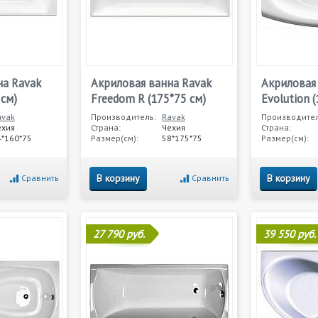
на Ravak
Акриловая ванна Ravak
Акриловая
 см)
Freedom R (175*75 см)
Evolution 
avak
Производитель:
Ravak
Производител
ехия
Страна:
Чехия
Страна:
4*160*75
Размер(см):
58*175*75
Размер(см):
В корзину
В корзину
Сравнить
Сравнить
27 790 руб.
39 550 руб.