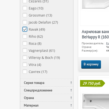
Cezares (
31
)
Eago (
10
)
Grossman (
13
)
Jacob Delafon (
27
)
Ravak (
49
)
Акриловая ван
Riho (
62
)
BeHappy R (160
Roca (
8
)
Производитель:
R
Страна:
Ч
Vagnerplast (
61
)
Размер(см):
4
Villeroy & Boch (
19
)
В корзину
Vitra (
4
)
Сантек (
17
)
Серия товара
29 750 руб.
Спецпредложение
Страна
Материал