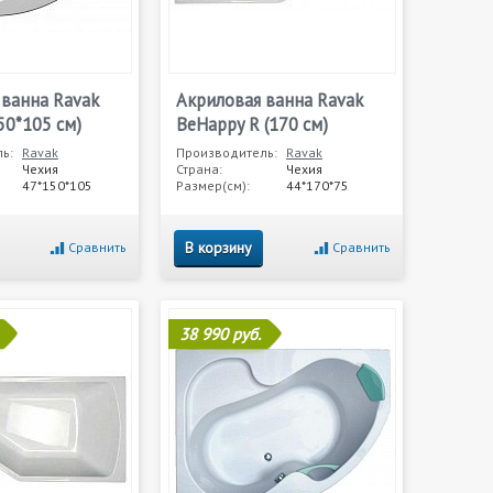
 ванна Ravak
Акриловая ванна Ravak
150*105 см)
BeHappy R (170 см)
ь:
Ravak
Производитель:
Ravak
Чехия
Страна:
Чехия
47*150*105
Размер(см):
44*170*75
В корзину
Сравнить
Сравнить
38 990 руб.