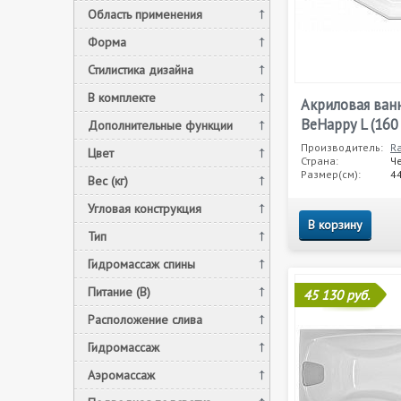
Область применения
Форма
Стилистика дизайна
В комплекте
Акриловая ван
BeHappy L (160
Дополнительные функции
Производитель:
R
Цвет
Страна:
Ч
Размер(см):
4
Вес (кг)
Угловая конструкция
В корзину
Тип
Гидромассаж спины
Питание (В)
45 130 руб.
Расположение слива
Гидромассаж
Аэромассаж