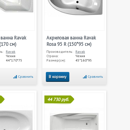
 ванна Ravak
Акриловая ванна Ravak
(170 см)
Rosa 95 R (150*95 см)
ь:
Ravak
Производитель:
Ravak
Чехия
Страна:
Чехия
44*170*75
Размер(см):
45*160*95
В корзину
Сравнить
Сравнить
44 730 руб.