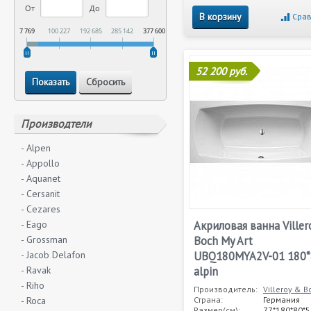
От
До
В корзину
Срав
7 769
100 227
192 685
285 142
377 600
52 200 руб.
Производтели
- Alpen
- Appollo
- Aquanet
- Cersanit
- Cezares
- Eago
Акриловая ванна Viller
- Grossman
Boch My Art
- Jacob Delafon
UBQ180MYA2V-01 180*
- Ravak
alpin
- Riho
Производитель:
Villeroy & B
- Roca
Страна:
Германия
Размер(см):
77*180*80*5