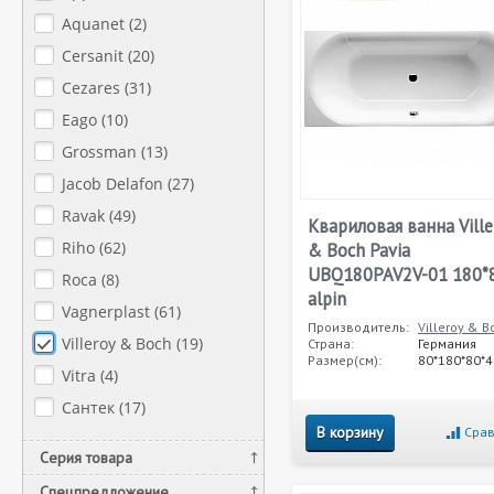
Aquanet (
2
)
Cersanit (
20
)
Cezares (
31
)
Eago (
10
)
Grossman (
13
)
Jacob Delafon (
27
)
Ravak (
49
)
Квариловая ванна Ville
Riho (
62
)
& Boch Pavia
UBQ180PAV2V-01 180*
Roca (
8
)
alpin
Vagnerplast (
61
)
Производитель:
Villeroy & B
Villeroy & Boch (
19
)
Страна:
Германия
Размер(см):
80*180*80*4
Vitra (
4
)
Сантек (
17
)
В корзину
Срав
Серия товара
Спецпредложение