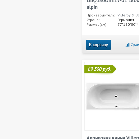
UBQ180OBE2V-01 180
alpin
Производитель:
Villeroy & B
Страна:
Германия
Размер(см):
77*180*80*4
В корзину
Срав
69 300 руб.
Акриловая ванна Viller