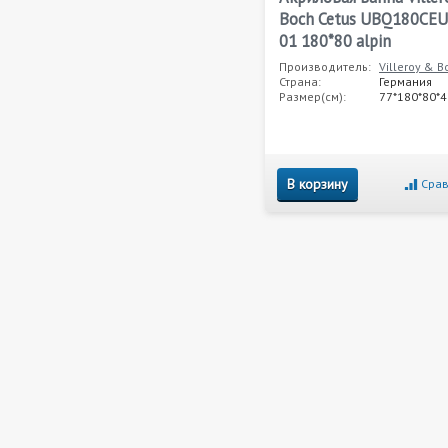
Boch Cetus UBQ180CEU
01 180*80 alpin
Производитель:
Villeroy & B
Страна:
Германия
Размер(см):
77*180*80*4
В корзину
Срав