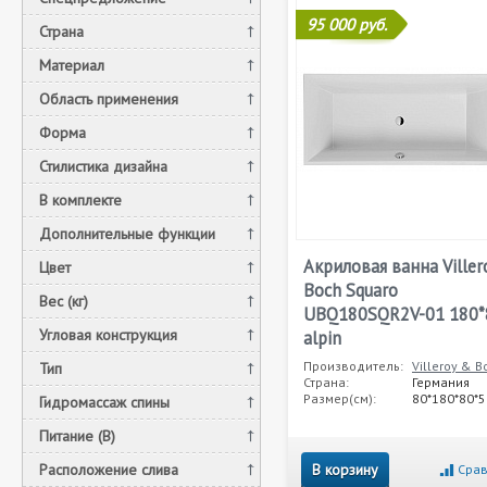
95 000 руб.
Страна
Материал
Область применения
Форма
Стилистика дизайна
В комплекте
Дополнительные функции
Акриловая ванна Viller
Цвет
Boch Squaro
Вес (кг)
UBQ180SQR2V-01 180*
Угловая конструкция
alpin
Производитель:
Villeroy & B
Тип
Страна:
Германия
Размер(см):
80*180*80*5
Гидромассаж спины
Питание (В)
Расположение слива
В корзину
Срав