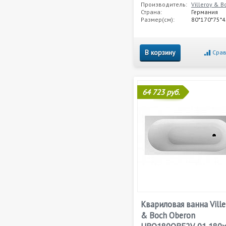
Производитель:
Villeroy & B
Страна:
Германия
Размер(см):
80*170*75*4
В корзину
Срав
64 723 руб.
Квариловая ванна Ville
& Boch Oberon