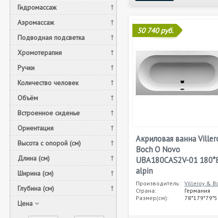
Гидромассаж
Аэромассаж
50 740 руб.
Подводная подсветка
Хромотерапия
Ручки
Количество человек
Объём
Встроенное сиденье
Ориентация
Акриловая ванна Viller
Высота с опорой (см)
Boch O Novo
Длина (см)
UBA180CAS2V-01 180*
alpin
Ширина (см)
Производитель:
Villeroy & B
Глубина (см)
Страна:
Германия
Размер(см):
78*179*79*5
Цена