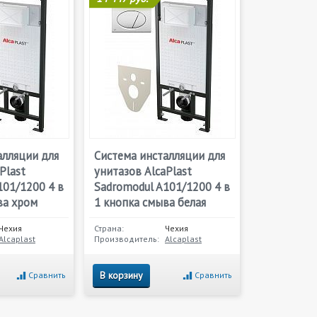
алляции для
Система инсталляции для
Plast
унитазов AlcaPlast
101/1200 4 в
Sadromodul A101/1200 4 в
ва хром
1 кнопка смыва белая
Чехия
Страна:
Чехия
Alcaplast
Производитель:
Alcaplast
В корзину
Сравнить
Сравнить