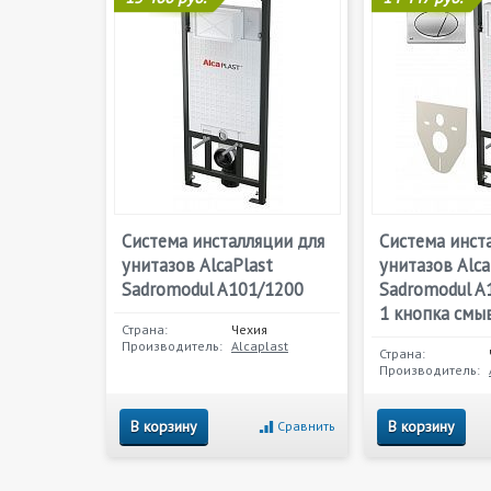
Система инсталляции для
Система инст
унитазов AlcaPlast
унитазов Alca
Sadromodul A101/1200
Sadromodul A
1 кнопка смы
Страна:
Чехия
Производитель:
Alcaplast
Страна:
Производитель:
В корзину
В корзину
Сравнить