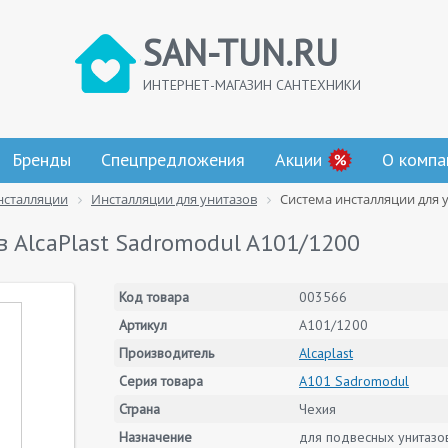
SAN-TUN.RU
ИНТЕРНЕТ-МАГАЗИН САНТЕХНИКИ
Бренды
Спецпредложения
Акции
О компа
нсталляции
Инсталляции для унитазов
Система инсталляции для у
в AlcaPlast Sadromodul A101/1200
Код товара
003566
Артикул
A101/1200
Производитель
Alcaplast
Серия товара
A101 Sadromodul
Страна
Чехия
Назначение
для подвесных унитазо