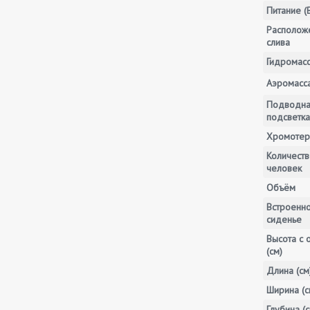
Питание (
Располож
слива
Гидромас
Аэромасс
Подводн
подсветка
Хромотер
Количеств
человек
Объём
Встроенн
сиденье
Высота с 
(см)
Длина (см
Ширина (с
Глубина (с