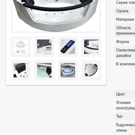
Серия тов
Страна
Материал
Область
применен
Форма
Стилистик
дизайна
В комплек
Цвет
Угловая
конструкц
Тип
Гидромас
спины
?