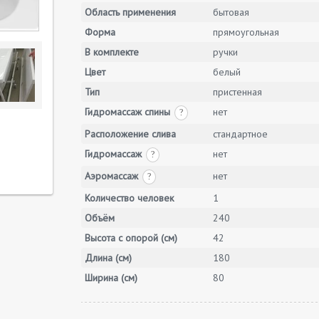
Область применения
бытовая
Форма
прямоугольная
В комплекте
ручки
Цвет
белый
Тип
пристенная
Гидромассаж спины
нет
?
Расположение слива
стандартное
Гидромассаж
нет
?
Аэромассаж
нет
?
Количество человек
1
Объём
240
Высота с опорой (см)
42
Длина (см)
180
Ширина (см)
80