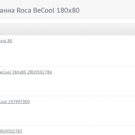
анна Roca BeCool 180x80
Cool 80
 BeCool 180х80 ZRU9302786
Cool 247997000
 ZRU9302783