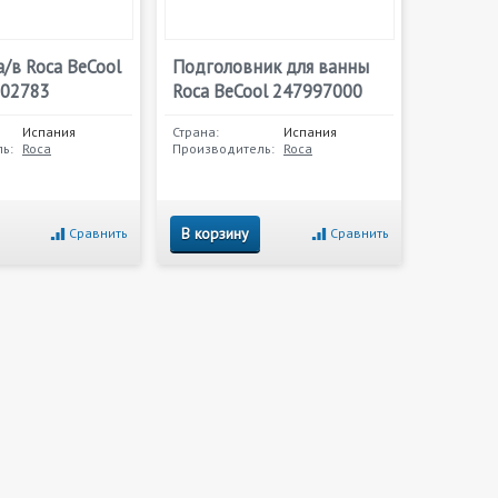
а/в Roca BeCool
Подголовник для ванны
302783
Roca BeCool 247997000
Испания
Страна:
Испания
ь:
Roca
Производитель:
Roca
В корзину
Сравнить
Сравнить