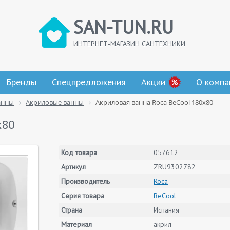
SAN-TUN.RU
ИНТЕРНЕТ-МАГАЗИН САНТЕХНИКИ
Бренды
Спецпредложения
Акции
О компа
анны
Акриловые ванны
Акриловая ванна Roca BeCool 180x80
x80
Код товара
057612
Артикул
ZRU9302782
Производитель
Roca
Серия товара
BeCool
Страна
Испания
Материал
акрил