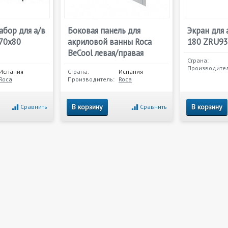
бор для а/в
Боковая панель для
Экран для 
170x80
акриловой ванны Roca
180 ZRU9
BeCool левая/правая
Страна:
Производител
Испания
Страна:
Испания
Roca
Производитель:
Roca
В корзину
В корзину
Сравнить
Сравнить