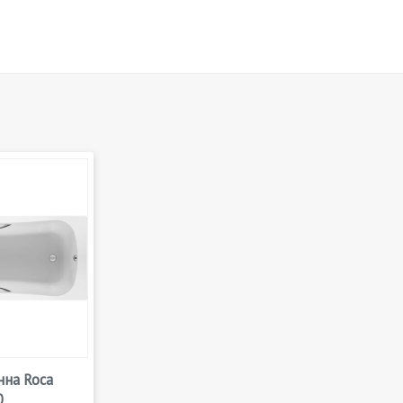
нна Roca
0