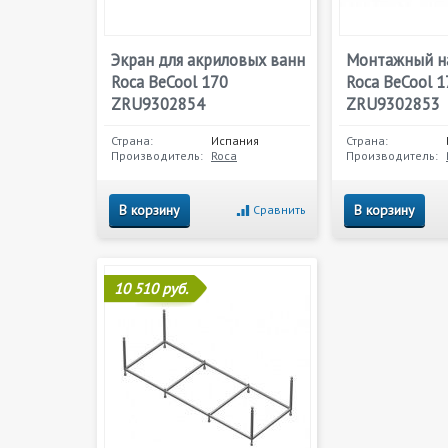
Экран для акриловых ванн
Монтажный на
Roca BeCool 170
Roca BeCool 
ZRU9302854
ZRU9302853
Страна:
Испания
Страна:
Производитель:
Roca
Производитель:
В корзину
В корзину
Сравнить
10 510 руб.