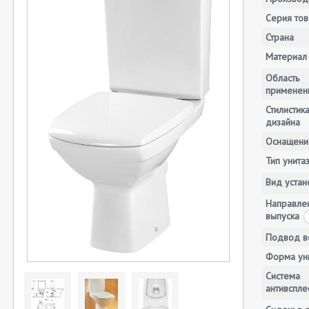
Серия тов
Страна
Материал
Область
применен
Стилистик
дизайна
Оснащени
Тип унита
Вид устан
Направле
выпуска
Подвод 
Форма ун
Система
антивспле