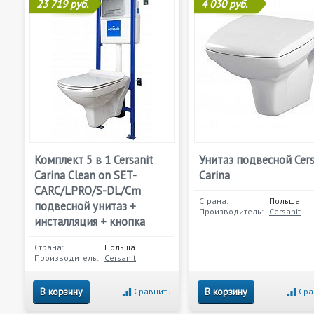
23 719 руб.
4 030 руб.
Комплект 5 в 1 Cersanit
Унитаз подвесной Cers
Carina Clean on SET-
Сarina
CARC/LPRO/S-DL/Cm
Страна:
Польша
подвесной унитаз +
Производитель:
Cersanit
инсталляция + кнопка
Страна:
Польша
Производитель:
Cersanit
В корзину
В корзину
Сравнить
Сра