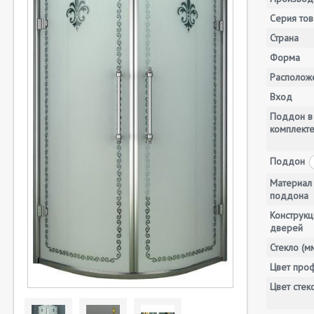
Серия тов
Страна
Форма
Располож
Вход
Поддон в
комплект
Поддон
Материал
поддона
Конструкц
дверей
Стекло (м
Цвет про
Цвет стек