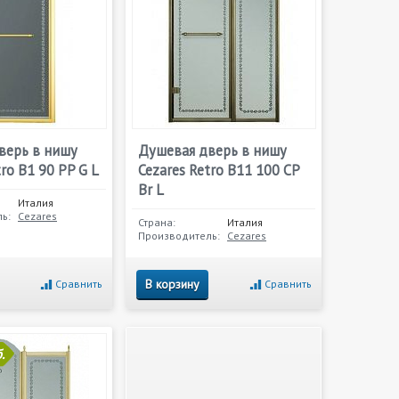
верь в нишу
Душевая дверь в нишу
tro B1 90 PP G L
Cezares Retro B11 100 CP
Br L
Италия
ь:
Cezares
Страна:
Италия
Производитель:
Cezares
В корзину
Сравнить
Сравнить
.