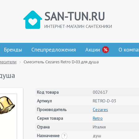
SAN-TUN.RU
ИНТЕРНЕТ-МАГАЗИН САНТЕХНИКИ
Бренды
Спецпредложения
Акции
О компа
месители
Смеситель Cezares Retro D-03 для душа
 душа
Код товара
002617
Артикул
RETRO-D-03
Производитель
Cezares
Серия товара
Retro
Страна
Италия
Назначение
душ
?