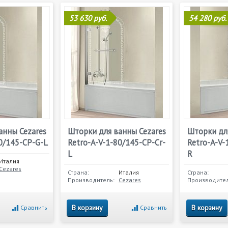
53 630 руб.
54 280 руб.
анны Cezares
Шторки для ванны Cezares
Шторки дл
0/145-CP-G-L
Retro-A-V-1-80/145-CP-Cr-
Retro-A-V-
L
R
Италия
Cezares
Страна:
Италия
Страна:
Производитель:
Cezares
Производител
В корзину
В корзину
Сравнить
Сравнить