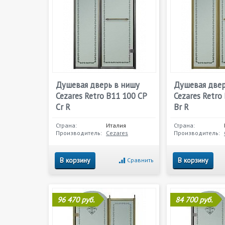
Душевая дверь в нишу
Душевая двер
Cezares Retro B11 100 CP
Cezares Retro
Cr R
Br R
Страна:
Италия
Страна:
Производитель:
Cezares
Производитель:
В корзину
В корзину
Сравнить
96 470 руб.
84 700 руб.