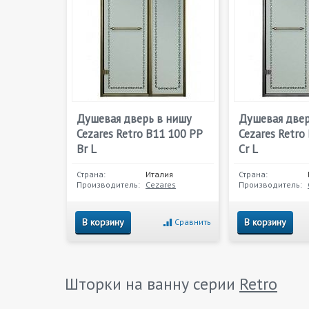
Душевая дверь в нишу
Душевая двер
Cezares Retro B11 100 PP
Cezares Retro
Br L
Cr L
Страна:
Италия
Страна:
Производитель:
Cezares
Производитель:
В корзину
В корзину
Сравнить
Шторки на ванну серии
Retro