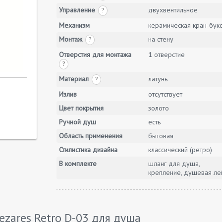
Управление
двухвентильное
?
Механизм
керамическая кран-бук
Монтаж
на стену
?
Отверстия для монтажа
1 отверстие
?
Материал
латунь
?
Излив
отсутствует
Цвет покрытия
золото
Ручной душ
есть
Область применения
бытовая
Стилистика дизайна
классический (ретро)
В комплекте
шланг для душа,
крепление, душевая ле
zares Retro D-03 для душа