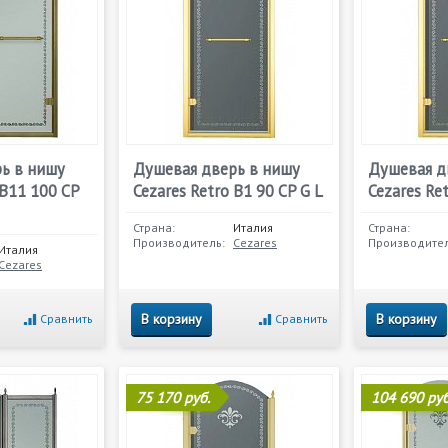
ь в нишу
Душевая дверь в нишу
Душевая д
 B11 100 CP
Cezares Retro B1 90 CP G L
Cezares Re
Страна:
Италия
Страна:
Производитель:
Cezares
Производител
Италия
Cezares
В корзину
В корзину
Сравнить
Сравнить
75 170 руб.
104 690 руб