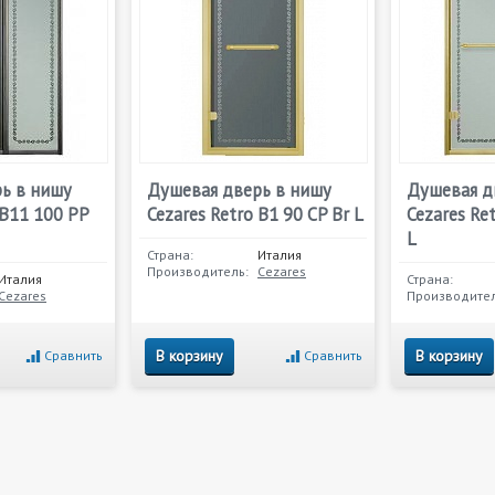
ь в нишу
Душевая дверь в нишу
Душевая д
 B11 100 PP
Cezares Retro B1 90 CP Br L
Cezares Re
L
Страна:
Италия
Производитель:
Cezares
Италия
Страна:
Cezares
Производител
В корзину
В корзину
Сравнить
Сравнить