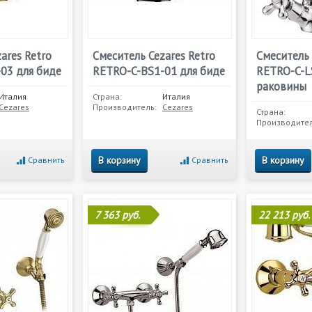
ares Retro
Смеситель Cezares Retro
Смеситель 
03 для биде
RETRO-C-BS1-01 для биде
RETRO-C-L
раковины
Италия
Страна:
Италия
Cezares
Производитель:
Cezares
Страна:
Производител
В корзину
В корзину
Сравнить
Сравнить
7 363 руб.
22 213 руб.