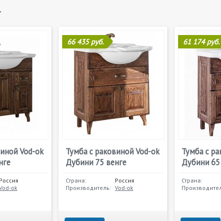
и
66 435 руб.
61 174 руб.
виной Vod-ok
Тумба с раковиной Vod-ok
Тумба с ра
нге
Дубини 75 венге
Дубини 65
Россия
Страна:
Россия
Страна:
Vod-ok
Производитель:
Vod-ok
Производител