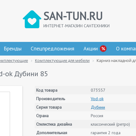
SAN-TUN.RU
ИНТЕРНЕТ-МАГАЗИН САНТЕХНИКИ
Бренды
Спецпредложения
Акции
О компа
омплектующие
Комплектующие для мебели
Карниз накладной дл
d-ok Дубини 85
Код товара
073557
Производитель
Vod-ok
Серия товара
Дубини
Страна
Россия
Стилистика дизайна
классический (ретро)
Дополнительная
гарантия 2 года