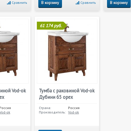
В корзину
В корзину
Сравнить
Сравнить
61 174 руб.
виной Vod-ok
Тумба с раковиной Vod-ok
ех
Дубини 65 орех
Россия
Страна:
Россия
Vod-ok
Производитель:
Vod-ok