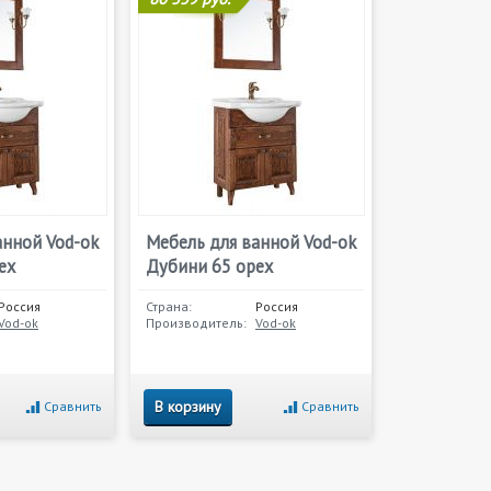
анной Vod-ok
Мебель для ванной Vod-ok
ех
Дубини 65 орех
Россия
Страна:
Россия
Vod-ok
Производитель:
Vod-ok
В корзину
Сравнить
Сравнить