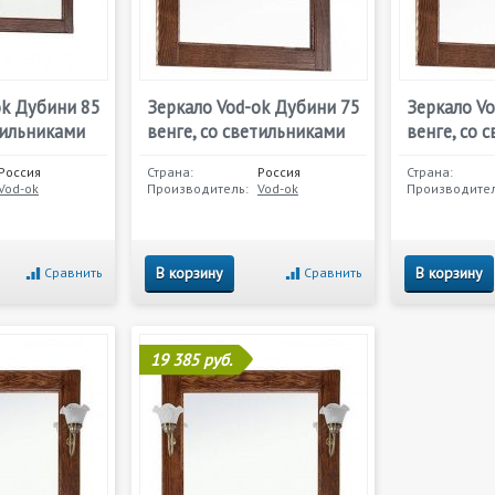
ok Дубини 85
Зеркало Vod-ok Дубини 75
Зеркало V
тильниками
венге, со светильниками
венге, со 
Россия
Страна:
Россия
Страна:
Vod-ok
Производитель:
Vod-ok
Производител
В корзину
В корзину
Сравнить
Сравнить
19 385 руб.