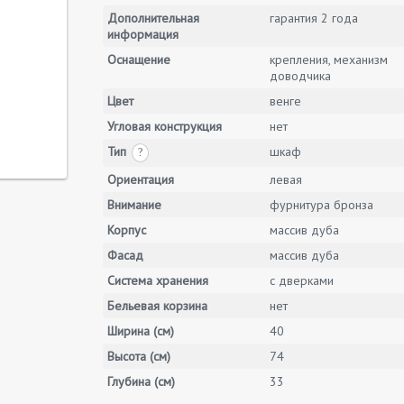
Дополнительная
гарантия 2 года
информация
Оснащение
крепления, механизм
доводчика
Цвет
венге
Угловая конструкция
нет
Тип
шкаф
?
Ориентация
левая
Внимание
фурнитура бронза
Корпус
массив дуба
Фасад
массив дуба
Система хранения
с дверками
Бельевая корзина
нет
Ширина (см)
40
Высота (см)
74
Глубина (см)
33