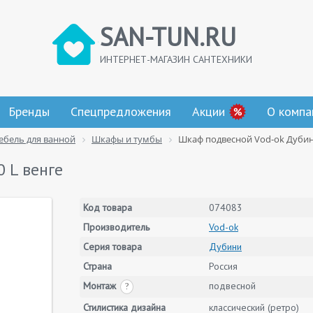
SAN-TUN.RU
ИНТЕРНЕТ-МАГАЗИН САНТЕХНИКИ
Бренды
Спецпредложения
Акции
О компа
ебель для ванной
Шкафы и тумбы
Шкаф подвесной Vod-ok Дубини
 L венге
Код товара
074083
Производитель
Vod-ok
Серия товара
Дубини
Страна
Россия
Монтаж
подвесной
?
Стилистика дизайна
классический (ретро)