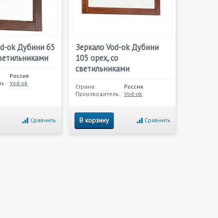
od-ok Дубини 65
Зеркало Vod-ok Дубини
светильниками
105 орех, со
светильниками
Россия
ь:
Vod-ok
Страна:
Россия
Производитель:
Vod-ok
В корзину
Сравнить
Сравнить