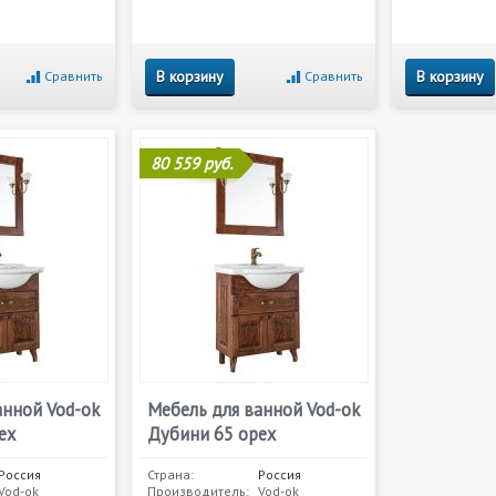
В корзину
В корзину
Сравнить
Сравнить
80 559 руб.
анной Vod-ok
Мебель для ванной Vod-ok
ех
Дубини 65 орех
Россия
Страна:
Россия
Vod-ok
Производитель:
Vod-ok