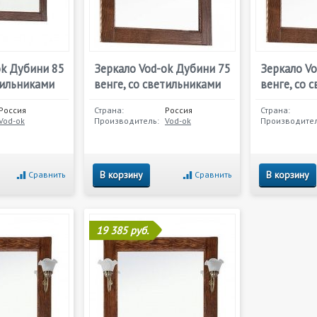
ok Дубини 85
Зеркало Vod-ok Дубини 75
Зеркало V
тильниками
венге, со светильниками
венге, со 
Россия
Страна:
Россия
Страна:
Vod-ok
Производитель:
Vod-ok
Производител
В корзину
В корзину
Сравнить
Сравнить
19 385 руб.