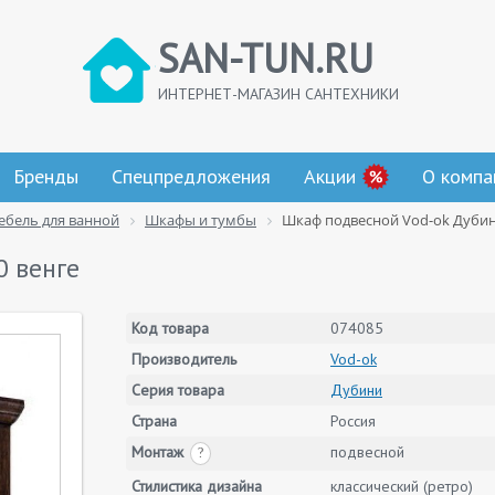
SAN-TUN.RU
ИНТЕРНЕТ-МАГАЗИН САНТЕХНИКИ
Бренды
Спецпредложения
Акции
О компа
ебель для ванной
Шкафы и тумбы
Шкаф подвесной Vod-ok Дубин
0 венге
Код товара
074085
Производитель
Vod-ok
Серия товара
Дубини
Страна
Россия
Монтаж
подвесной
?
Стилистика дизайна
классический (ретро)