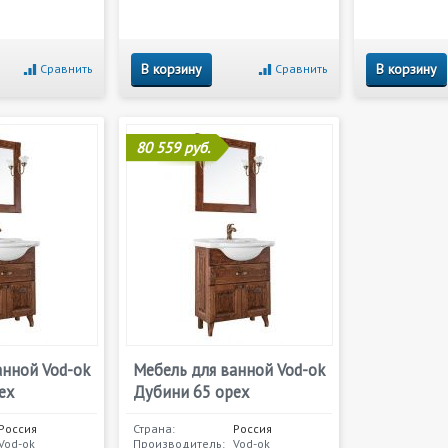
В корзину
В корзину
Сравнить
Сравнить
80 559 руб.
анной Vod-ok
Мебель для ванной Vod-ok
ех
Дубини 65 орех
Россия
Страна:
Россия
Vod-ok
Производитель:
Vod-ok