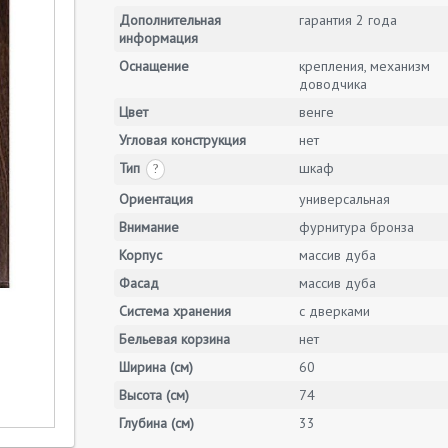
Дополнительная
гарантия 2 года
информация
Оснащение
крепления, механизм
доводчика
Цвет
венге
Угловая конструкция
нет
Тип
шкаф
?
Ориентация
универсальная
Внимание
фурнитура бронза
Корпус
массив дуба
Фасад
массив дуба
Система хранения
с дверками
Бельевая корзина
нет
Ширина (см)
60
Высота (см)
74
Глубина (см)
33