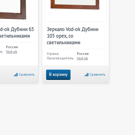
od-ok Дубини 65
Зеркало Vod-ok Дубини
светильниками
105 орех, со
светильниками
Россия
ь:
Vod-ok
Страна:
Россия
Производитель:
Vod-ok
В корзину
Сравнить
Сравнить