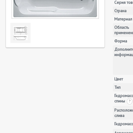
Серия тов
Страна
Материал
Область
применен
Форма
Дополнит
информа
Цвет
Тип
Гидромас
спины
?
Располож
слива
Гидромас