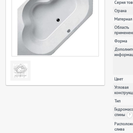
Серия тов
Страна
Материал
Область
применен
Форма
Дополнит
информа
Цвет
Угловая
конструкц
Тип
Гидромас
спины
?
Располож
слива