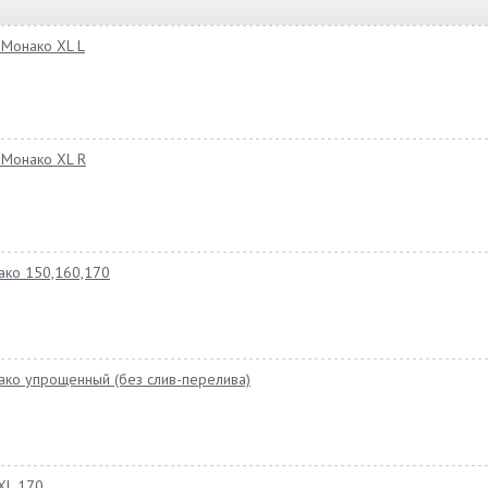
 Монако XL L
 Монако XL R
ако 150,160,170
ако упрощенный (без слив-перелива)
XL 170