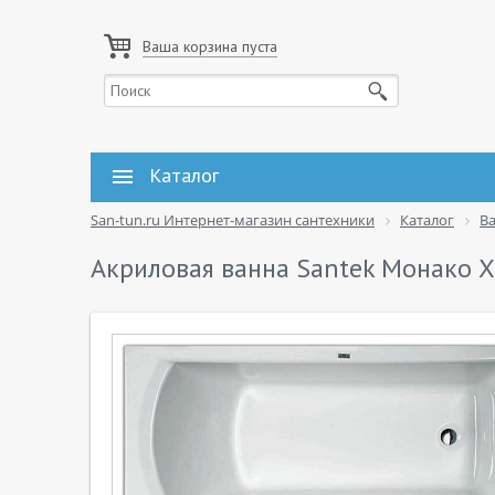
Ваша корзина пуста
Каталог
San-tun.ru Интернет-магазин сантехники
Каталог
В
Акриловая ванна Santek Монако X