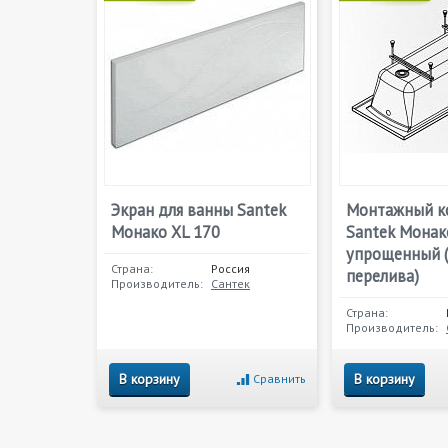
Экран для ванны Santek
Монтажный к
Монако XL 170
Santek Монак
упрощенный (
Страна:
Россия
перелива)
Производитель:
Сантек
Страна:
Производитель:
В корзину
В корзину
Сравнить