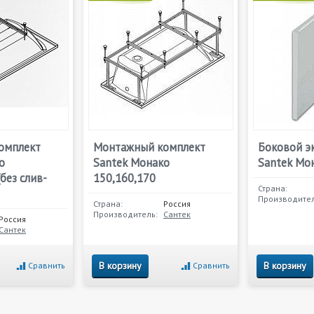
омплект
Монтажный комплект
Боковой э
о
Santek Монако
Santek Мо
без слив-
150,160,170
Страна:
Производител
Страна:
Россия
Производитель:
Сантек
Россия
Сантек
В корзину
В корзину
Сравнить
Сравнить