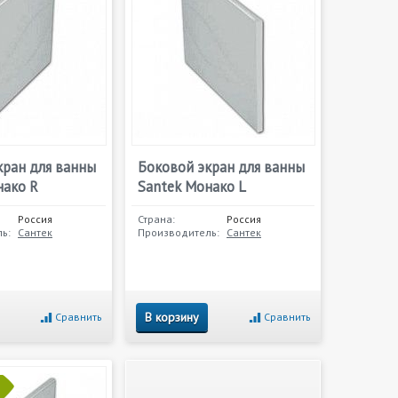
кран для ванны
Боковой экран для ванны
нако R
Santek Монако L
Россия
Страна:
Россия
ь:
Сантек
Производитель:
Сантек
В корзину
Сравнить
Сравнить