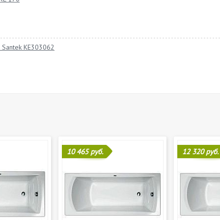
 Santek KE303062
10 465 руб.
12 320 руб.