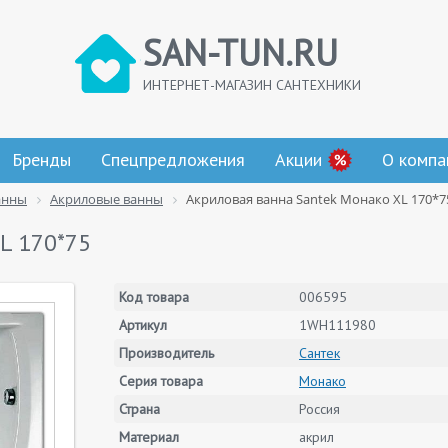
SAN-TUN.RU
ИНТЕРНЕТ-МАГАЗИН САНТЕХНИКИ
Бренды
Спецпредложения
Акции
О компа
анны
Акриловые ванны
Акриловая ванна Santek Монако XL 170*7
L 170*75
Код товара
006595
Артикул
1WH111980
Производитель
Сантек
Серия товара
Монако
Страна
Россия
Материал
акрил