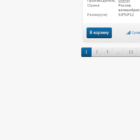
Производитель:
Energy
Страна:
Россия,
великобрит
Размер(см):
50*50*12
В корзину
Срав
1
2
3
...
11