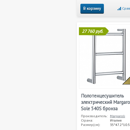
В корзину
Срав
27 760 руб.
Полотенцесушитель
электрический Margaro
Sole 540S бронза
Производитель:
Margaroli
Страна:
Италия
Размер(см):
35*47.2*10.5