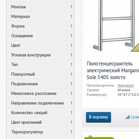
Монтаж
Материал
Форма
Оснащение
Цвет
Угловая конструкция
Полотенцесушитель
Тип
электрический Margaro
Поворотный
Sole 540S золото
Подключение
Производитель:
Margaroli
Страна:
Италия
Межосевое расстояние
Размер(см):
35*47.2*10.5
Направление подключения
Количество секций
В корзину
Срав
Цвет креплений
Терморегулятор