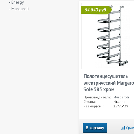
- Energy
- Margaroli
54 840 руб.
Полотенцесушитель
электрический Margaro
Sole 585 хром
Производитель:
Margaroli
Страна:
Италия
Размер(см):
25*73*39
В корзину
Срав