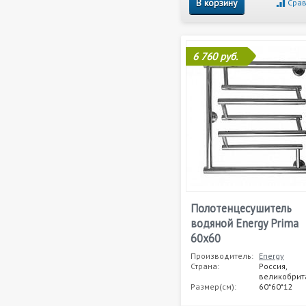
В корзину
Срав
6 760 руб.
Полотенцесушитель
водяной Energy Prima
60x60
Производитель:
Energy
Страна:
Россия,
великобрит
Размер(см):
60*60*12