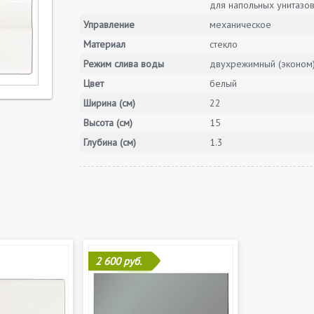
для напольных унитазо
Управление
механическое
Материал
стекло
Режим слива воды
двухрежимный (эконом
Цвет
белый
Ширина (см)
22
Высота (см)
15
Глубина (см)
1.3
2 600 руб.