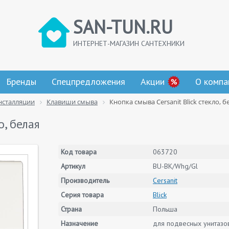
SAN-TUN.RU
ИНТЕРНЕТ-МАГАЗИН САНТЕХНИКИ
Бренды
Спецпредложения
Акции
О компа
нсталляции
Клавиши смыва
Кнопка смыва Cersanit Blick стекло, б
о, белая
Код товара
063720
Артикул
BU-BK/Whg/Gl
Производитель
Cersanit
Серия товара
Blick
Страна
Польша
Назначение
для подвесных унитазов