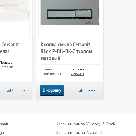
Cersanit
Кнопка смыва Cersanit
белая
Blick P-BU-BK-Cm хром
матовый
Польша
Cersanit
Страна:
Польша
Производитель:
Cersanit
В корзину
Сравнить
Сравнить
sanit
Клавиши смыва Villeroy & Boch
ga
Клавиши смыва Alcaplast