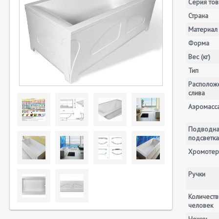
Серия тов
Страна
Материал
Форма
Вес (кг)
Тип
Располож
слива
Аэромасс
Подводн
подсветка
Хромотер
Ручки
Количеств
человек