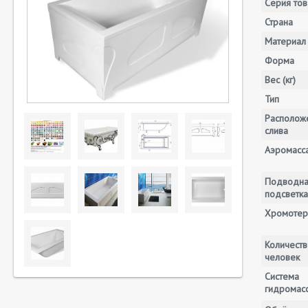
Серия тов
Страна
Материал
Форма
Вес (кг)
Тип
Располож
слива
Аэромасс
Подводн
подсветка
Хромотер
Количеств
человек
Система
гидромас