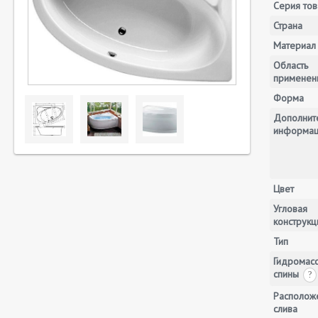
Серия тов
Страна
Материал
Область
применен
Форма
Дополнит
информа
Цвет
Угловая
конструкц
Тип
Гидромас
спины
?
Располож
слива