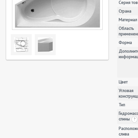
Серия тов
Страна
Материал
Область
применен
Форма
Дополнит
информа
Цвет
Угловая
конструкц
Тип
Гидромас
спины
?
Располож
слива