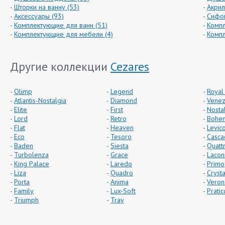
Шторки на ванну (53)
Акрил
Аксессуары (93)
Сифон
Комплектующие для ванн (51)
Компл
Комплектующие для мебели (4)
Компл
Другие коллекции
Cezares
Olimp
Legend
Royal
Atlantis-Nostalgia
Diamond
Venez
Elite
First
Nosta
Lord
Retro
Bohe
Flat
Heaven
Levic
Eco
Tesoro
Casca
Baden
Siesta
Quatt
Turbolenza
Grace
Lacon
King Palace
Laredo
Primo
Liza
Quadro
Crysta
Porta
Anima
Veron
Family
Lux-Soft
Pratic
Triumph
Tray