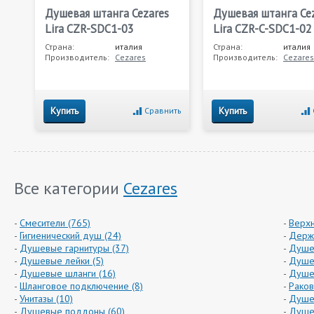
Душевая штанга Cezares
Душевая штанга Ce
Lira CZR-SDC1-03
Lira CZR-C-SDC1-02
Страна:
италия
Страна:
италия
Производитель:
Cezares
Производитель:
Cezares
Купить
Купить
Сравнить
Все категории
Cezares
Смесители (765)
Верхн
Гигиенический душ (24)
Держа
Душевые гарнитуры (37)
Душе
Душевые лейки (5)
Душев
Душевые шланги (16)
Душев
Шланговое подключение (8)
Раков
Унитазы (10)
Душе
Душевые поддоны (60)
Душев