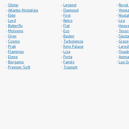
Olimp
Legend
Royal
Atlantis-Nostalgia
Diamond
Venez
Elite
First
Nosta
Lord
Retro
Lira
Butterfly
Flat
Heav
Molveno
Eco
Tesor
Over
Baden
Siesta
Cosmo
Turbolenza
Grace
Prati
King Palace
Lared
Flamingo
Liza
Quad
Elena
Porta
Anima
Bergamo
Family
Lux-S
Premier Soft
Triumph