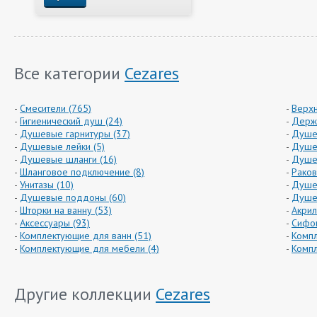
Все категории
Cezares
Смесители (765)
Верхн
Гигиенический душ (24)
Держа
Душевые гарнитуры (37)
Душе
Душевые лейки (5)
Душев
Душевые шланги (16)
Душев
Шланговое подключение (8)
Раков
Унитазы (10)
Душе
Душевые поддоны (60)
Душев
Шторки на ванну (53)
Акрил
Аксессуары (93)
Сифон
Комплектующие для ванн (51)
Компл
Комплектующие для мебели (4)
Компл
Другие коллекции
Cezares