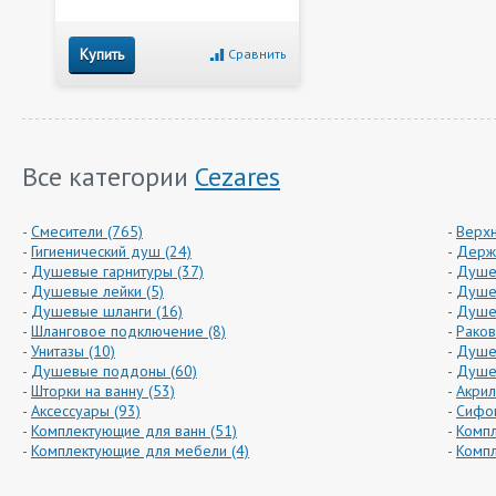
Купить
Сравнить
Все категории
Cezares
Смесители (765)
Верхн
Гигиенический душ (24)
Держа
Душевые гарнитуры (37)
Душе
Душевые лейки (5)
Душев
Душевые шланги (16)
Душев
Шланговое подключение (8)
Раков
Унитазы (10)
Душе
Душевые поддоны (60)
Душев
Шторки на ванну (53)
Акрил
Аксессуары (93)
Сифон
Комплектующие для ванн (51)
Компл
Комплектующие для мебели (4)
Компл