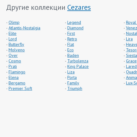
Другие коллекции
Cezares
Olimp
Legend
Royal
Atlantis-Nostalgia
Diamond
Venez
Elite
First
Nosta
Lord
Retro
Lira
Butterfly
Flat
Heav
Molveno
Eco
Tesor
Over
Baden
Siesta
Cosmo
Turbolenza
Grace
Prati
King Palace
Lared
Flamingo
Liza
Quad
Elena
Porta
Anima
Bergamo
Family
Lux-S
Premier Soft
Triumph